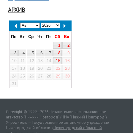
АРХИВ
Пн
Вт
Ср
Чт
Пт
Сб
Вс
1
2
3
4
5
6
7
8
9
10
11
12
13
14
15
16
17
18
19
20
21
22
23
24
25
26
27
28
29
30
31
Copyright © 1999—2026 Независимое информационное
агентство "Нижний Новгород" (НИА "Нижний Новгород")
Учредитель — Государственное автономное учреждение
Нижегородской области «
Нижегородский областной