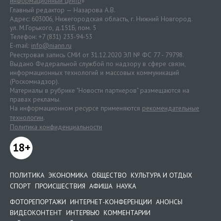
информационный центр
»
Главный редактор — Назарова А.В.
Адрес: 603006, Нижегородская область, г. Нижний Новгород.
ул. М.Горького, д.151Б, пом. 5
Телефон: +7 (831) 233-94-53
E-mail:
info@niann.ru
Реестровая запись СМИ от 31.12.2020 ЭЛ № ФС 77 - 79798.
Выдано Федеральной службой по надзору в сфере связи,
информационных технологий и массовых коммуникаций
(Роскомнадзор).
Материалы в рубрике "Новости партнеров" размещаются на
правах рекламы.
На информационном ресурсе применяются
рекомендательные
технологии
.
Политика конфиденциальности
18+
ПОЛИТИКА
ЭКОНОМИКА
ОБЩЕСТВО
КУЛЬТУРА И ОТДЫХ
СПОРТ
ПРОИСШЕСТВИЯ
АФИША
НАУКА
ФОТОРЕПОРТАЖИ
ИНТЕРНЕТ-КОНФЕРЕНЦИИ
АНОНСЫ
ВИДЕОКОНТЕНТ
ИНТЕРВЬЮ
КОММЕНТАРИИ