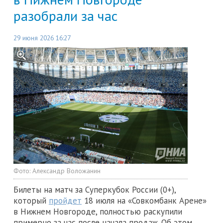
разобрали за час
29 июня 2026 16:27
Фото:
Александр Воложанин
Билеты на матч за Суперкубок России (0+),
который
пройдет
18 июля на «Совкомбанк Арене»
в Нижнем Новгороде, полностью раскупили
примерно за час после начала продаж. Об этом