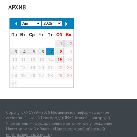
АРХИВ
Пн
Вт
Ср
Чт
Пт
Сб
Вс
1
2
3
4
5
6
7
8
9
10
11
12
13
14
15
16
17
18
19
20
21
22
23
24
25
26
27
28
29
30
31
Copyright © 1999—2026 Независимое информационное
агентство "Нижний Новгород" (НИА "Нижний Новгород")
Учредитель — Государственное автономное учреждение
Нижегородской области «
Нижегородский областной
информационный центр
»