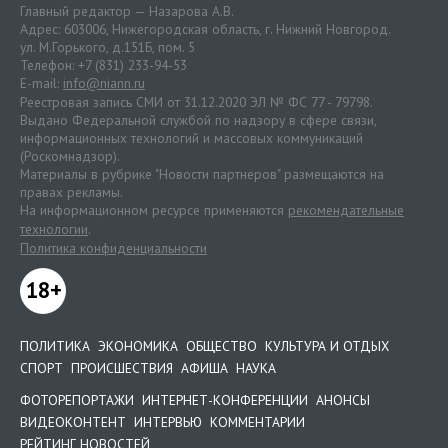
Главный редактор — Назарова А.В.
Адрес: 603006, Нижегородская область, г. Нижний Новгород.
ул. М.Горького, д.151Б, пом. 5
Телефон: +7 (831) 233-94-53
E-mail:
info@niann.ru
Реестровая запись СМИ от 31.12.2020 ЭЛ № ФС 77 - 79798.
Выдано Федеральной службой по надзору в сфере связи,
информационных технологий и массовых коммуникаций
(Роскомнадзор).
Материалы в рубрике "Новости партнеров" размещаются на
правах рекламы.
На информационном ресурсе применяются
рекомендательные
технологии
.
Политика конфиденциальности
18+
ПОЛИТИКА
ЭКОНОМИКА
ОБЩЕСТВО
КУЛЬТУРА И ОТДЫХ
СПОРТ
ПРОИСШЕСТВИЯ
АФИША
НАУКА
ФОТОРЕПОРТАЖИ
ИНТЕРНЕТ-КОНФЕРЕНЦИИ
АНОНСЫ
ВИДЕОКОНТЕНТ
ИНТЕРВЬЮ
КОММЕНТАРИИ
РЕЙТИНГ НОВОСТЕЙ