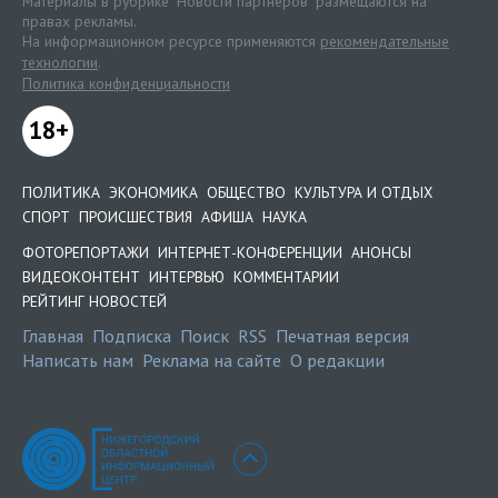
Материалы в рубрике "Новости партнеров" размещаются на
правах рекламы.
На информационном ресурсе применяются
рекомендательные
технологии
.
Политика конфиденциальности
18+
ПОЛИТИКА
ЭКОНОМИКА
ОБЩЕСТВО
КУЛЬТУРА И ОТДЫХ
СПОРТ
ПРОИСШЕСТВИЯ
АФИША
НАУКА
ФОТОРЕПОРТАЖИ
ИНТЕРНЕТ-КОНФЕРЕНЦИИ
АНОНСЫ
ВИДЕОКОНТЕНТ
ИНТЕРВЬЮ
КОММЕНТАРИИ
РЕЙТИНГ НОВОСТЕЙ
Главная
Подписка
Поиск
RSS
Печатная версия
Написать нам
Реклама на сайте
О редакции