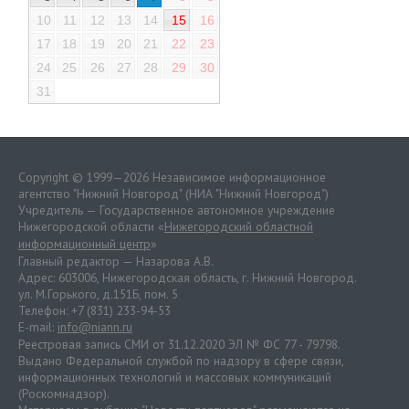
10
11
12
13
14
15
16
17
18
19
20
21
22
23
24
25
26
27
28
29
30
31
Copyright © 1999—2026 Независимое информационное
агентство "Нижний Новгород" (НИА "Нижний Новгород")
Учредитель — Государственное автономное учреждение
Нижегородской области «
Нижегородский областной
информационный центр
»
Главный редактор — Назарова А.В.
Адрес: 603006, Нижегородская область, г. Нижний Новгород.
ул. М.Горького, д.151Б, пом. 5
Телефон: +7 (831) 233-94-53
E-mail:
info@niann.ru
Реестровая запись СМИ от 31.12.2020 ЭЛ № ФС 77 - 79798.
Выдано Федеральной службой по надзору в сфере связи,
информационных технологий и массовых коммуникаций
(Роскомнадзор).