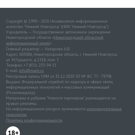
Copyright © 1999—2026 Независимое информационное
агентство "Нижний Новгород" (НИА "Нижний Новгород")
Учредитель — Государственное автономное учреждение
Нижегородской области «
Нижегородский областной
информационный центр
»
Главный редактор — Назарова А.В.
Адрес: 603006, Нижегородская область, г. Нижний Новгород.
ул. М.Горького, д.151Б, пом. 5
Телефон: +7 (831) 233-94-53
E-mail:
info@niann.ru
Реестровая запись СМИ от 31.12.2020 ЭЛ № ФС 77 - 79798.
Выдано Федеральной службой по надзору в сфере связи,
информационных технологий и массовых коммуникаций
(Роскомнадзор).
Материалы в рубрике "Новости партнеров" размещаются на
правах рекламы.
На информационном ресурсе применяются
рекомендательные
технологии
.
Политика конфиденциальности
18+