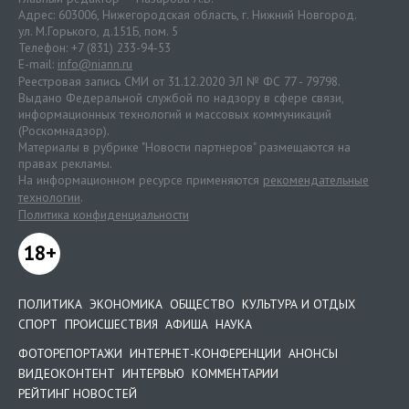
Адрес: 603006, Нижегородская область, г. Нижний Новгород.
ул. М.Горького, д.151Б, пом. 5
Телефон: +7 (831) 233-94-53
E-mail:
info@niann.ru
Реестровая запись СМИ от 31.12.2020 ЭЛ № ФС 77 - 79798.
Выдано Федеральной службой по надзору в сфере связи,
информационных технологий и массовых коммуникаций
(Роскомнадзор).
Материалы в рубрике "Новости партнеров" размещаются на
правах рекламы.
На информационном ресурсе применяются
рекомендательные
технологии
.
Политика конфиденциальности
18+
ПОЛИТИКА
ЭКОНОМИКА
ОБЩЕСТВО
КУЛЬТУРА И ОТДЫХ
СПОРТ
ПРОИСШЕСТВИЯ
АФИША
НАУКА
ФОТОРЕПОРТАЖИ
ИНТЕРНЕТ-КОНФЕРЕНЦИИ
АНОНСЫ
ВИДЕОКОНТЕНТ
ИНТЕРВЬЮ
КОММЕНТАРИИ
РЕЙТИНГ НОВОСТЕЙ