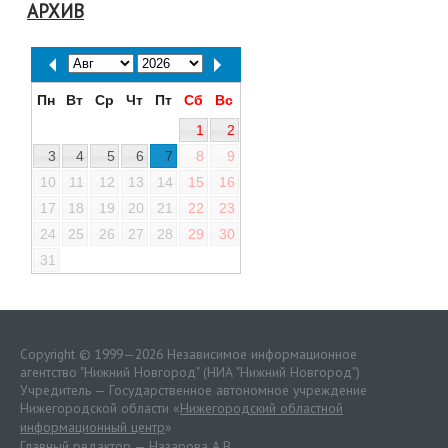
АРХИВ
Пн
Вт
Ср
Чт
Пт
Сб
Вс
1
2
3
4
5
6
7
8
9
10
11
12
13
14
15
16
17
18
19
20
21
22
23
24
25
26
27
28
29
30
31
Copyright © 1999—2026 Независимое информационное
агентство "Нижний Новгород" (НИА "Нижний Новгород")
Учредитель — Государственное автономное учреждение
Нижегородской области «
Нижегородский областной
информационный центр
»
Главный редактор — Назарова А.В.