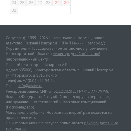
24
25
26
27
28
29
30
31
Copyright © 1999—2026 Независимое информационное
агентство "Нижний Новгород" (НИА "Нижний Новгород")
Учредитель — Государственное автономное учреждение
Нижегородской области «
Нижегородский областной
информационный центр
»
Главный редактор — Назарова А.В.
Адрес: 603006, Нижегородская область, г. Нижний Новгород.
ул. М.Горького, д.151Б, пом. 5
Телефон: +7 (831) 233-94-53
E-mail:
info@niann.ru
Реестровая запись СМИ от 31.12.2020 ЭЛ № ФС 77 - 79798.
Выдано Федеральной службой по надзору в сфере связи,
информационных технологий и массовых коммуникаций
(Роскомнадзор).
Материалы в рубрике "Новости партнеров" размещаются на
правах рекламы.
На информационном ресурсе применяются
рекомендательные
технологии
.