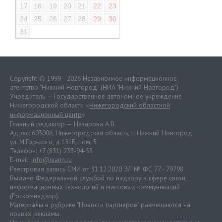
17
18
19
20
21
22
23
24
25
26
27
28
29
30
31
Copyright © 1999—2026 Независимое информационное
агентство "Нижний Новгород" (НИА "Нижний Новгород")
Учредитель — Государственное автономное учреждение
Нижегородской области «
Нижегородский областной
информационный центр
»
Главный редактор — Назарова А.В.
Адрес: 603006, Нижегородская область, г. Нижний Новгород.
ул. М.Горького, д.151Б, пом. 5
Телефон: +7 (831) 233-94-53
E-mail:
info@niann.ru
Реестровая запись СМИ от 31.12.2020 ЭЛ № ФС 77 - 79798.
Выдано Федеральной службой по надзору в сфере связи,
информационных технологий и массовых коммуникаций
(Роскомнадзор).
Материалы в рубрике "Новости партнеров" размещаются на
правах рекламы.