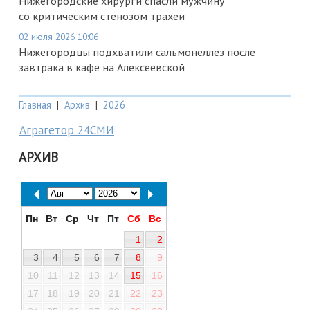
Нижегородские хирурги спасли мужчину
со критическим стенозом трахеи
02 июля 2026 10:06
Нижегородцы подхватили сальмонеллез после
завтрака в кафе на Алексеевской
Главная
|
Архив
|
2026
Аграгетор 24СМИ
АРХИВ
Пн
Вт
Ср
Чт
Пт
Сб
Вс
1
2
3
4
5
6
7
8
9
10
11
12
13
14
15
16
17
18
19
20
21
22
23