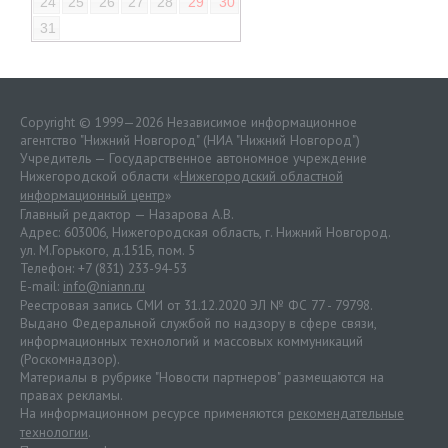
24
25
26
27
28
29
30
31
Copyright © 1999—2026 Независимое информационное
агентство "Нижний Новгород" (НИА "Нижний Новгород")
Учредитель — Государственное автономное учреждение
Нижегородской области «
Нижегородский областной
информационный центр
»
Главный редактор — Назарова А.В.
Адрес: 603006, Нижегородская область, г. Нижний Новгород.
ул. М.Горького, д.151Б, пом. 5
Телефон: +7 (831) 233-94-53
E-mail:
info@niann.ru
Реестровая запись СМИ от 31.12.2020 ЭЛ № ФС 77 - 79798.
Выдано Федеральной службой по надзору в сфере связи,
информационных технологий и массовых коммуникаций
(Роскомнадзор).
Материалы в рубрике "Новости партнеров" размещаются на
правах рекламы.
На информационном ресурсе применяются
рекомендательные
технологии
.