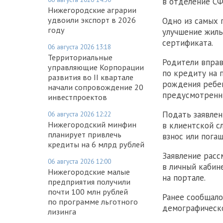
в отделение СФ
Нижегородские аграрии
удвоили экспорт в 2026
Одно из самых 
году
улучшение жиль
сертификата.
06 августа 2026 13:18
Территориальные
Родители вправ
управляющие Корпорации
по кредиту на 
развития во II квартале
рождения ребен
начали сопровождение 20
предусмотренн
инвестпроектов
Подать заявлен
06 августа 2026 12:22
Нижегородский минфин
в клиентской с
планирует привлечь
взнос или пога
кредиты на 6 млрд рублей
Заявление расс
06 августа 2026 12:00
в личный кабине
Нижегородские малые
на портале.
предприятия получили
почти 100 млн рублей
Ранее сообщало
по программе льготного
демографическ
лизинга