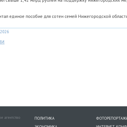
ил свыше 1,42 млрд рублей на поддержку нижегородских м
тал единое пособие для сотен семей Нижегородской област
2026
МИ
е агентство
ПОЛИТИКА
ФОТОРЕПОРТАЖ
ЭКОНОМИКА
ИНТЕРНЕТ-КОНФ