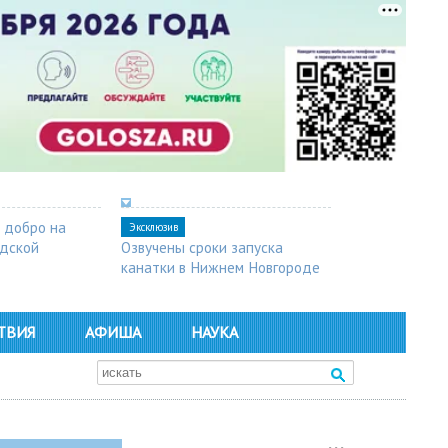
 добро на
Эксклюзив
одской
Озвучены сроки запуска
канатки в Нижнем Новгороде
ТВИЯ
АФИША
НАУКА