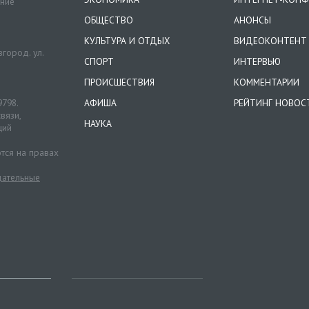
ение
ОБЩЕСТВО
АНОНСЫ
КУЛЬТУРА И ОТДЫХ
ВИДЕОКОНТЕНТ
город. ул.
СПОРТ
ИНТЕРВЬЮ
ПРОИСШЕСТВИЯ
КОММЕНТАРИИ
9798.
АФИША
РЕЙТИНГ НОВОС
вязи,
НАУКА
ций
тся на правах
ательные