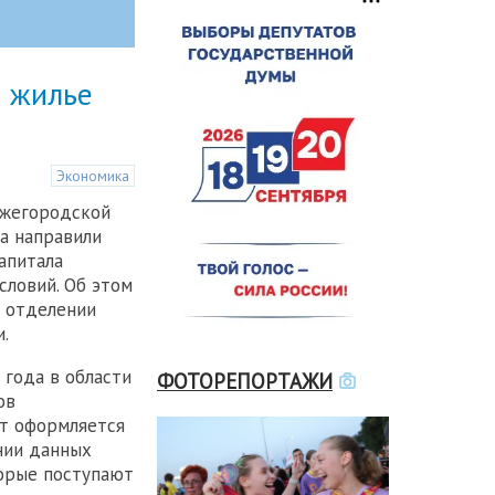
и жилье
Экономика
ижегородской
да направили
апитала
словий. Об этом
м отделении
.
 года в области
ФОТОРЕПОРТАЖИ
ов
ат оформляется
нии данных
орые поступают