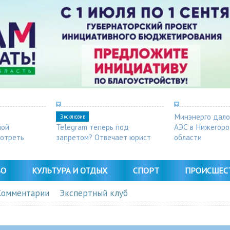
Минэнерго дало
Эксклюзив
ной
Telegram теперь под
АЭС в Нижегор
мотреть
запретом? Отвечает юрист
области
ВО
КУЛЬТУРА И ОТДЫХ
СПОРТ
ПРОИСШЕС
Комментарии
Экспертный клуб