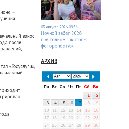
гионе —
лучения
03 августа 2026 09:56
Ночной забег 2026
начальный взнос
в «Столице закатов»:
ода после
фоторепортаж
равлений,
АРХИВ
ал «Госуслуги»,
оначальный
Пн
Вт
Ср
Чт
Пт
Сб
Вс
 приходит
1
2
стрирован
3
4
5
6
7
8
9
10
11
12
13
14
15
16
года
17
18
19
20
21
22
23
24
25
26
27
28
29
30