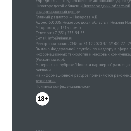
Учредитель — Государственное автономное учрежд
Нижегородской области «
Нижегородский областной
информационный центр
»
Главный редактор — Назарова А.В.
Адрес: 603006, Нижегородская область, г. Нижний Нов
М.Горького, д.151Б, пом. 5
Телефон: +7 (831) 233-94-53
E-mail:
info@niann.ru
Реестровая запись СМИ от 31.12.2020 ЭЛ № ФС 77 - 7
Выдано Федеральной службой по надзору в сфере с
информационных технологий и массовых коммуника
(Роскомнадзор).
Материалы в рубрике "Новости партнеров" размещаю
рекламы.
На информационном ресурсе применяются
рекоменд
технологии
.
Политика конфиденциальности
18+