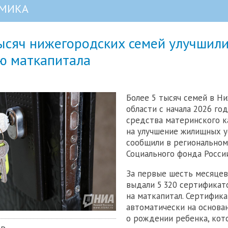
МИКА
тысяч нижегородских семей улучшил
ю маткапитала
Более 5 тысяч семей в Н
области с начала 2026 го
средства материнского к
на улучшение жилищных у
сообщили в регионально
Социального фонда России
За первые шесть месяцев
выдали 5 320 сертификат
на маткапитал. Сертифик
автоматически на основа
о рождении ребенка, кот