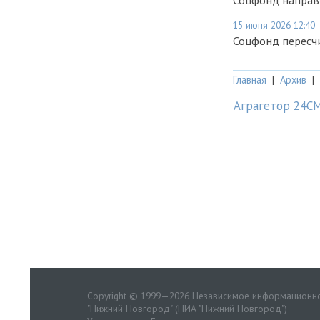
Соцфонд направ
15 июня 2026 12:40
Соцфонд пересчи
Главная
|
Архив
|
Аграгетор 24С
Copyright © 1999—2026 Независимое информационно
"Нижний Новгород" (НИА "Нижний Новгород")