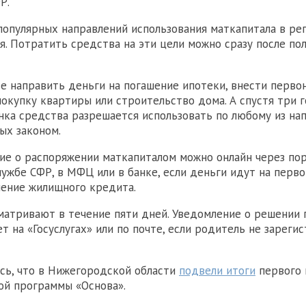
Р.
популярных направлений использования маткапитала в ре
я. Потратить средства на эти цели можно сразу после по
е направить деньги на погашение ипотеки, внести перво
покупку квартиры или строительство дома. А спустя три г
ка средства разрешается использовать по любому из нап
ых законом.
ие о распоряжении маткапиталом можно онлайн через порт
лужбе СФР, в МФЦ или в банке, если деньги идут на перв
шение жилищного кредита.
матривают в течение пяти дней. Уведомление о решении
т на «Госуслугах» или по почте, если родитель не зареги
сь, что в Нижегородской области
подвели итоги
первого 
ой программы «Основа».