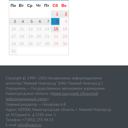
Пн
Вт
Ср
Чт
Пт
Сб
Вс
1
2
3
4
5
6
7
8
9
10
11
12
13
14
15
16
17
18
19
20
21
22
23
24
25
26
27
28
29
30
31
Copyright © 1999—2026 Независимое информационное
агентство "Нижний Новгород" (НИА "Нижний Новгород")
Учредитель — Государственное автономное учреждение
Нижегородской области «
Нижегородский областной
информационный центр
»
Главный редактор — Назарова А.В.
Адрес: 603006, Нижегородская область, г. Нижний Новгород.
ул. М.Горького, д.151Б, пом. 5
Телефон: +7 (831) 233-94-53
E-mail:
info@niann.ru