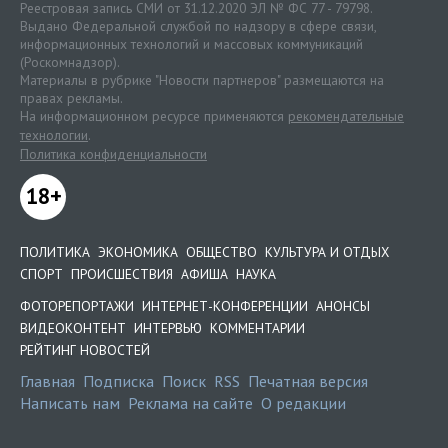
Реестровая запись СМИ от 31.12.2020 ЭЛ № ФС 77 - 79798.
Выдано Федеральной службой по надзору в сфере связи,
информационных технологий и массовых коммуникаций
(Роскомнадзор).
Материалы в рубрике "Новости партнеров" размещаются на
правах рекламы.
На информационном ресурсе применяются
рекомендательные
технологии
.
Политика конфиденциальности
18+
ПОЛИТИКА
ЭКОНОМИКА
ОБЩЕСТВО
КУЛЬТУРА И ОТДЫХ
СПОРТ
ПРОИСШЕСТВИЯ
АФИША
НАУКА
ФОТОРЕПОРТАЖИ
ИНТЕРНЕТ-КОНФЕРЕНЦИИ
АНОНСЫ
ВИДЕОКОНТЕНТ
ИНТЕРВЬЮ
КОММЕНТАРИИ
РЕЙТИНГ НОВОСТЕЙ
Главная
Подписка
Поиск
RSS
Печатная версия
Написать нам
Реклама на сайте
О редакции