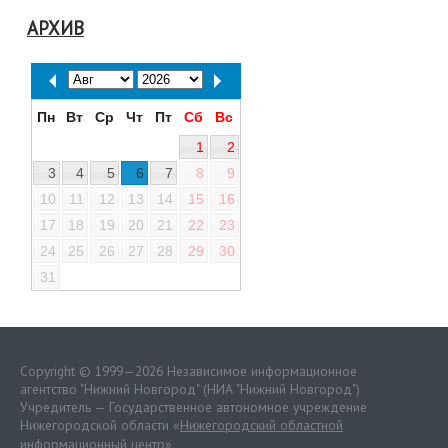
АРХИВ
Пн
Вт
Ср
Чт
Пт
Сб
Вс
1
2
3
4
5
6
7
8
9
10
11
12
13
14
15
16
17
18
19
20
21
22
23
24
25
26
27
28
29
30
31
Copyright © 1999—2026 Независимое информационное
агентство "Нижний Новгород" (НИА "Нижний Новгород")
Учредитель — Государственное автономное учреждение
Нижегородской области «
Нижегородский областной
информационный центр
»