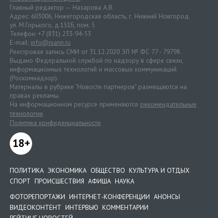
Главный редактор — Назарова А.В.
Адрес: 603006, Нижегородская область, г. Нижний Новгород.
ул. М.Горького, д.151Б, пом. 5
Телефон: +7 (831) 233-94-53
E-mail:
info@niann.ru
Реестровая запись СМИ от 31.12.2020 ЭЛ № ФС 77 - 79798.
Выдано Федеральной службой по надзору в сфере связи,
информационных технологий и массовых коммуникаций
(Роскомнадзор).
Материалы в рубрике "Новости партнеров" размещаются на
правах рекламы.
На информационном ресурсе применяются
рекомендательные
технологии
.
Политика конфиденциальности
18+
ПОЛИТИКА
ЭКОНОМИКА
ОБЩЕСТВО
КУЛЬТУРА И ОТДЫХ
СПОРТ
ПРОИСШЕСТВИЯ
АФИША
НАУКА
ФОТОРЕПОРТАЖИ
ИНТЕРНЕТ-КОНФЕРЕНЦИИ
АНОНСЫ
ВИДЕОКОНТЕНТ
ИНТЕРВЬЮ
КОММЕНТАРИИ
РЕЙТИНГ НОВОСТЕЙ