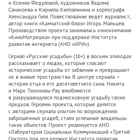
и Ксении Федуловой, художников Вадима
Санакоева и Кирилла Килпалинина и хореографа
Александра Гиля. Повествование ведет журналист,
автор книги «Камчатский блюз» Игорь Мальцев.
Производством проекта занималась кинокомпания
«КиноМатрешка» при поддержке Института
развития интернета (АНО «ИРИ»).
Сериал «Русские усадьбы» (16+) в восьми эпизодах
рассказывает о людях, которые спасают
исторические усадьбы от забвения и превращают
их в живые пространства. В центре сериала —
история отца и его десятилетнего сына. Никита
и Марк Тихоновы-Рау влюбляются
в разрушающуюся подмосковную усадьбу своих
предков. Героями проекта, которые делятся
с авторами сериала опытом по возрождению
заброшенных усадеб, стали успешные владельцы
таких объектов. Проект реализуется АНО
«Лаборатория Социальных Коммуникаций «Третий
Сектор» при поддержке Института развития