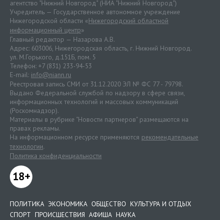
агентство "Нижний Новгород" (НИА "Нижний Новгород")
Учредитель — Государственное автономное учреждение
Нижегородской области «
Нижегородский областной
информационный центр
»
Главный редактор — Назарова А.В.
Адрес: 603006, Нижегородская область, г. Нижний Новгород.
ул. М.Горького, д.151Б, пом. 5
Телефон: +7 (831) 233-94-53
E-mail:
info@niann.ru
Реестровая запись СМИ от 31.12.2020 ЭЛ № ФС 77 - 79798.
Выдано Федеральной службой по надзору в сфере связи,
информационных технологий и массовых коммуникаций
(Роскомнадзор).
Материалы в рубрике "Новости партнеров" размещаются на
правах рекламы.
На информационном ресурсе применяются
рекомендательные
технологии
.
Политика конфиденциальности
18+
ПОЛИТИКА
ЭКОНОМИКА
ОБЩЕСТВО
КУЛЬТУРА И ОТДЫХ
СПОРТ
ПРОИСШЕСТВИЯ
АФИША
НАУКА