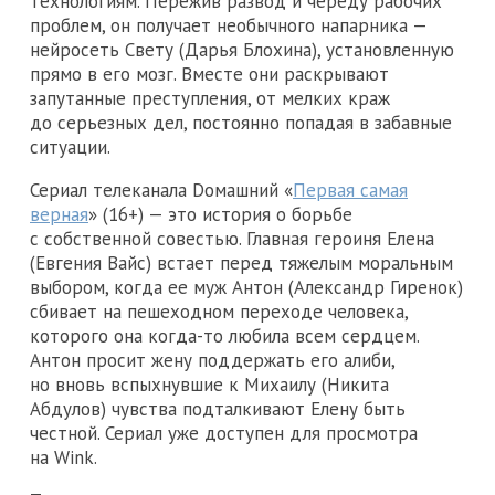
технологиям. Пережив развод и череду рабочих
проблем, он получает необычного напарника —
нейросеть Свету (Дарья Блохина), установленную
прямо в его мозг. Вместе они раскрывают
запутанные преступления, от мелких краж
до серьезных дел, постоянно попадая в забавные
ситуации.
Сериал телеканала Dомашний «
Первая самая
верная
» (16+) — это история о борьбе
с собственной совестью. Главная героиня Елена
(Евгения Вайс) встает перед тяжелым моральным
выбором, когда ее муж Антон (Александр Гиренок)
сбивает на пешеходном переходе человека,
которого она когда-то любила всем сердцем.
Антон просит жену поддержать его алиби,
но вновь вспыхнувшие к Михаилу (Никита
Абдулов) чувства подталкивают Елену быть
честной. Сериал уже доступен для просмотра
на Wink.