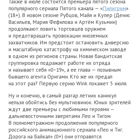
Также в июле состоится премьера пятого сезона
популярного сериала Пятого канала — «
Пилигрим
»
(18+). В новом сезоне Рубцов, Майя и Купер (Денис
Васильев, Мария Фефилова и Артём Кузьмин)
продолжают ловить торговцев оружием
и предотвращать провокации иноземных
захватчиков. Им предстоит остановить диверсию
и масштабную катастрофу на химическом заводе
в одном из регионов страны. Новая бандитская
группировка подражает работе их отряда
и называет себя «0−19», а ее глава — позывным
бывшего агента Оригами. Кто же их предал
на этот раз? Первую серию Wink покажет 5 июля.
Ну и конечно, в самый разгар летних каникул
нельзя обойтись без мультновинок. Юных зрителей
ждут две премьеры с любимыми героями —
дальневосточными зверятами Лео и Тигом.
В полнометражном продолжения популярного
российского анимационного сериала «Лео и Тиг.
Дорога на Байкал» (0+) они отправятся