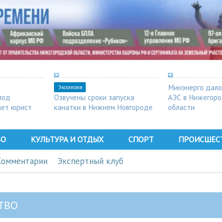
Минэнерго дало
Эксклюзив
под
Озвучены сроки запуска
АЭС в Нижегор
ает юрист
канатки в Нижнем Новгороде
области
ВО
КУЛЬТУРА И ОТДЫХ
СПОРТ
ПРОИСШЕС
Комментарии
Экспертный клуб
ТВО