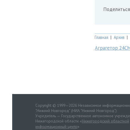
Поделиться
Главная
|
Архив
|
Аграгетор 24С
Copyright © 1999—2026 Независимое информационно
"Нижний Новгород" (НИА "Нижний Новгород")
Учредитель — Государственное автономное учрежд
Нижегородской области «
Нижегородский областной
информационный центр
»