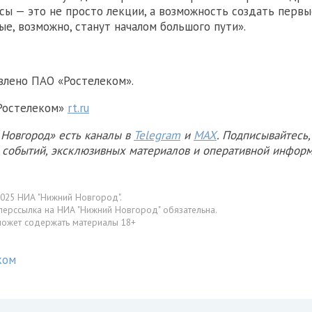
сы — это не просто лекции, а возможность создать перв
ые, возможно, станут началом большого пути».
влено ПАО «Ростелеком».
«Ростелеком»
rt.ru
Новгород» есть каналы в
Telegram
и
MAX
. Подписывайтесь,
х событий, эксклюзивных материалов и оперативной информ
025 НИА "Нижний Новгород".
перссылка на НИА "Нижний Новгород" обязательна.
может содержать материалы 18+
ком