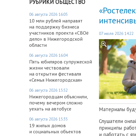
РУБРИКИ ОБЩЕСТВО
«Ростеле
06 августа 2026 16:05
интенсив
10 млн рублей направят
на поддержку бизнеса
участников проекта «СВОё
07 июля 2026 14:22
дело» в Нижегородской
области
06 августа 2026 16:04
Пять юбиляров супружеской
жизни чествовали
на открытии фестиваля
«Семья Нижегородская»
06 августа 2026 15:52
Нижегородцам объяснили,
почему вечером сложно
уехать на автобусе
Материалы буду
06 августа 2026 15:35
Слушатели онла
19 жилых домов
принципы работ
и социальных объектов
и работать с я