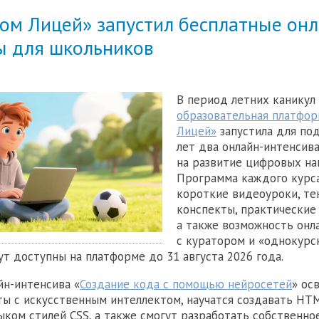
ком Лицей» запустил бесплатные онл
ы для школьников
В период летних каникул
образовательная платфор
Лицей»
запустила для по
лет два онлайн-интенсив
на развитие цифровых на
Программа каждого курс
короткие видеоуроки, те
конспекты, практические 
а также возможность онл
с куратором и «однокурс
т доступны на платформе до 31 августа 2026 года.
йн-интенсива «
Создание кода с помощью нейросетей
» ос
ы с искусственным интеллектом, научатся создавать HT
зыком стилей CSS, а также смогут разработать собственно