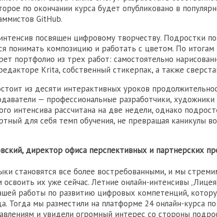
торое по окончании курса будет опубликовано в популяр
аммистов GitHub.
интенсив посвящен цифровому творчеству. Подростки по
тся понимать композицию и работать с цветом. По итогам
рет портфолио из трех работ: самостоятельно нарисован
редакторе Krita, собственный стикерпак, а также сверста
остоит из десяти интерактивных уроков продолжительно
одаватели — профессиональные разработчики, художники 
го интенсива рассчитана на две недели, однако подрос
тный для себя темп обучения, не превращая каникулы в
вский, директор офиса перспективных и партнерских п
ки становятся все более востребованными, и мы стреми
освоить их уже сейчас. Летние онлайн-интенсивы „Лицея
ашей работы по развитию цифровых компетенций, котору
да. Тогда мы разместили на платформе 24 онлайн-курса п
влениям и увидели огромный интерес со стороны подро