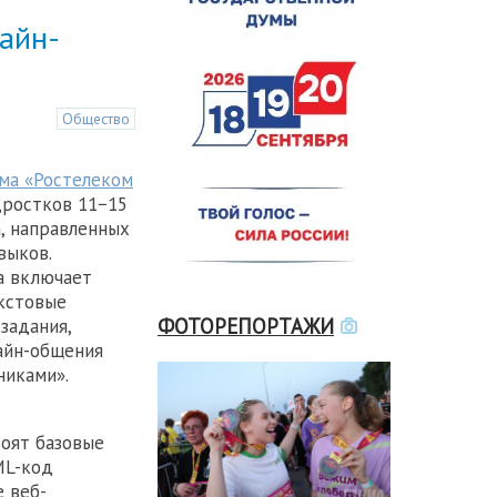
айн-
Общество
ма «Ростелеком
дростков 11−15
а, направленных
выков.
а включает
кстовые
ФОТОРЕПОРТАЖИ
задания,
айн-общения
никами».
воят базовые
ML-код
е веб-