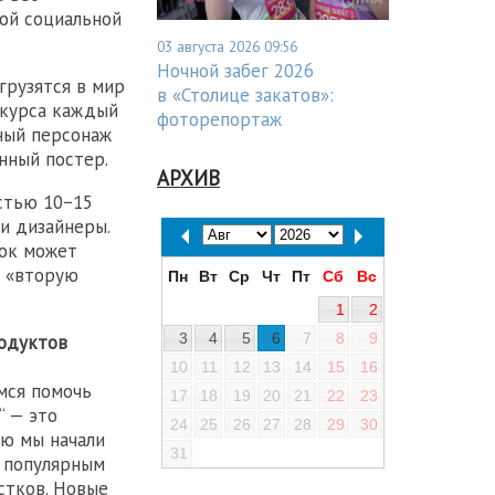
ной социальной
03 августа 2026 09:56
Ночной забег 2026
грузятся в мир
в «Столице закатов»:
 курса каждый
фоторепортаж
ный персонаж
нный постер.
АРХИВ
стью 10−15
и дизайнеры.
ток может
о «вторую
Пн
Вт
Ср
Чт
Пт
Сб
Вс
1
2
3
4
5
6
7
8
9
родуктов
10
11
12
13
14
15
16
мся помочь
17
18
19
20
21
22
23
“ — это
24
25
26
27
28
29
30
ю мы начали
31
о популярным
стков. Новые