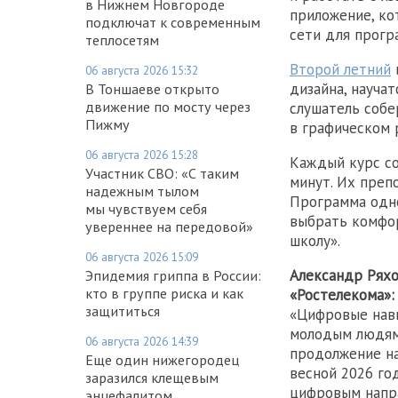
в Нижнем Новгороде
приложение, ко
подключат к современным
сети для прогр
теплосетям
Второй летний
06 августа 2026 15:32
дизайна, науча
В Тоншаеве открыто
движение по мосту через
слушатель собе
Пижму
в графическом 
06 августа 2026 15:28
Каждый курс с
Участник СВО: «С таким
минут. Их преп
надежным тылом
Программа одно
мы чувствуем себя
выбрать комфор
увереннее на передовой»
школу».
06 августа 2026 15:09
Александр Ряхо
Эпидемия гриппа в России:
кто в группе риска и как
«Ростелекома»:
защититься
«Цифровые навы
молодым людям 
06 августа 2026 14:39
продолжение н
Еще один нижегородец
весной 2026 го
заразился клещевым
цифровым напра
энцефалитом