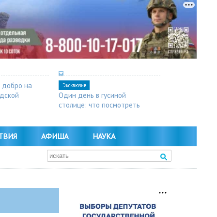
 добро на
Эксклюзив
одской
Один день в гусиной
столице: что посмотреть
в Арзамасе
ТВИЯ
АФИША
НАУКА