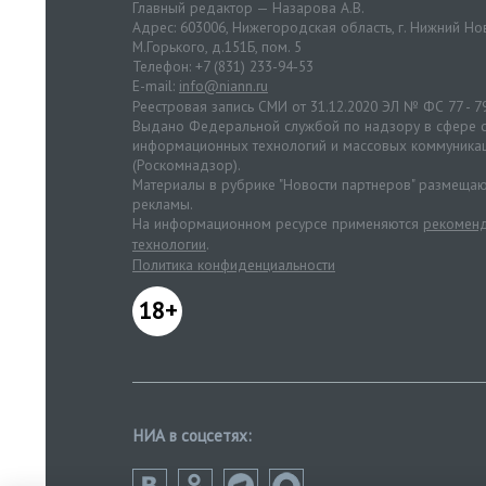
Главный редактор — Назарова А.В.
Адрес: 603006, Нижегородская область, г. Нижний Нов
М.Горького, д.151Б, пом. 5
Телефон: +7 (831) 233-94-53
E-mail:
info@niann.ru
Реестровая запись СМИ от 31.12.2020 ЭЛ № ФС 77 - 7
Выдано Федеральной службой по надзору в сфере с
информационных технологий и массовых коммуника
(Роскомнадзор).
Материалы в рубрике "Новости партнеров" размещаю
рекламы.
На информационном ресурсе применяются
рекоменд
технологии
.
Политика конфиденциальности
18+
НИА в соцсетях: