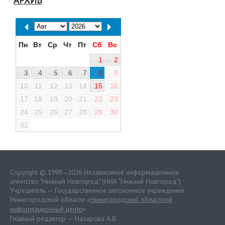
АРХИВ
Пн
Вт
Ср
Чт
Пт
Сб
Вс
1
2
3
4
5
6
7
8
9
10
11
12
13
14
15
16
17
18
19
20
21
22
23
24
25
26
27
28
29
30
31
Copyright © 1999—2026 Независимое информационное
агентство "Нижний Новгород" (НИА "Нижний Новгород")
Учредитель — Государственное автономное учреждение
Нижегородской области «
Нижегородский областной
информационный центр
»
Главный редактор — Назарова А.В.