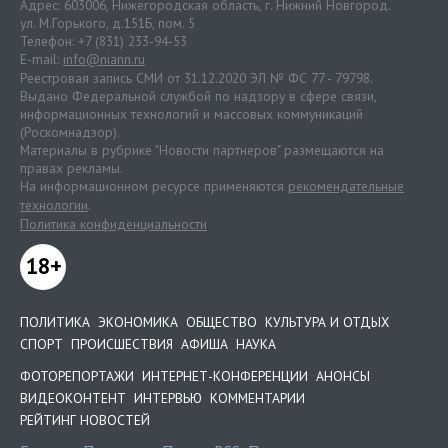
Адрес: 603006, Нижегородская область, г. Нижний Новгород.
ул. М.Горького, д.151Б, пом. 5
Телефон: +7 (831) 233-94-53
E-mail:
info@niann.ru
Реестровая запись СМИ от 31.12.2020 ЭЛ № ФС 77 - 79798.
Выдано Федеральной службой по надзору в сфере связи,
информационных технологий и массовых коммуникаций
(Роскомнадзор).
Материалы в рубрике "Новости партнеров" размещаются на
правах рекламы.
На информационном ресурсе применяются
рекомендательные
технологии
.
Политика конфиденциальности
18+
ПОЛИТИКА
ЭКОНОМИКА
ОБЩЕСТВО
КУЛЬТУРА И ОТДЫХ
СПОРТ
ПРОИСШЕСТВИЯ
АФИША
НАУКА
ФОТОРЕПОРТАЖИ
ИНТЕРНЕТ-КОНФЕРЕНЦИИ
АНОНСЫ
ВИДЕОКОНТЕНТ
ИНТЕРВЬЮ
КОММЕНТАРИИ
РЕЙТИНГ НОВОСТЕЙ