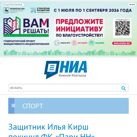
СОЦРЕКЛАМА
СПОРТ
Защитник Илья Кирш
покинул ФК «Пари НН»