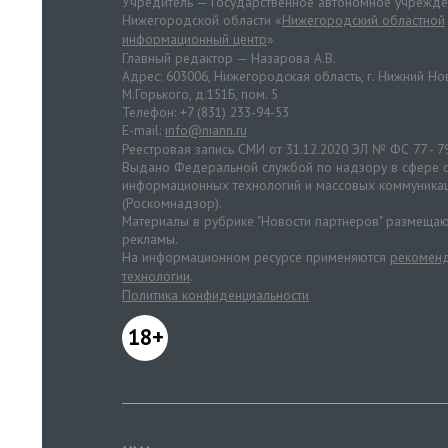
Учредитель — Государственное автономное учрежд
Нижегородской области «
Нижегородский областной
информационный центр
»
Главный редактор — Назарова А.В.
Адрес: 603006, Нижегородская область, г. Нижний Нов
М.Горького, д.151Б, пом. 5
Телефон: +7 (831) 233-94-53
E-mail:
info@niann.ru
Реестровая запись СМИ от 31.12.2020 ЭЛ № ФС 77 - 7
Выдано Федеральной службой по надзору в сфере с
информационных технологий и массовых коммуника
(Роскомнадзор).
Материалы в рубрике "Новости партнеров" размещаю
рекламы.
На информационном ресурсе применяются
рекоменд
технологии
.
Политика конфиденциальности
18+