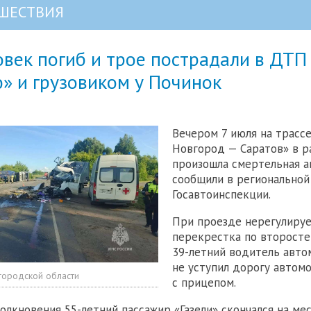
ШЕСТВИЯ
век погиб и трое пострадали в ДТП
ю» и грузовиком у Починок
Вечером 7 июля на трасс
Новгород — Саратов» в р
произошла смертельная а
сообщили в региональной
Госавтоинспекции.
При проезде нерегулиру
перекрестка по второсте
39-летний водитель авто
не уступил дорогу автом
городской области
с прицепом.
толкновения 55-летний пассажир «Газели» скончался на ме