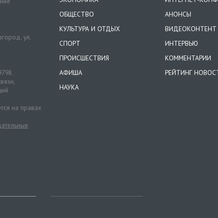
ение
ОБЩЕСТВО
АНОНСЫ
КУЛЬТУРА И ОТДЫХ
ВИДЕОКОНТЕНТ
город. ул.
СПОРТ
ИНТЕРВЬЮ
ПРОИСШЕСТВИЯ
КОММЕНТАРИИ
9798.
АФИША
РЕЙТИНГ НОВОС
вязи,
НАУКА
ций
тся на правах
ательные