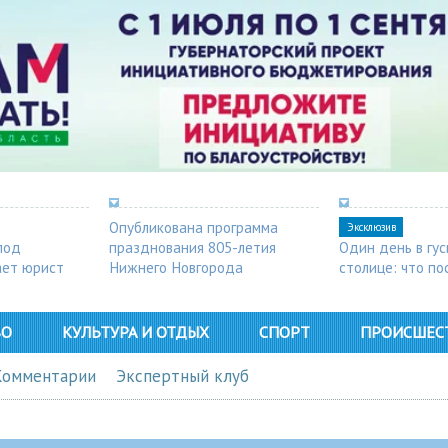
Опубликована программа
Эксклюзив
под
празднования 805-летия
Один день в гу
ает юрист
Нижнего Новгорода
столице: что п
в Арзамасе
ВО
КУЛЬТУРА И ОТДЫХ
СПОРТ
ПРОИСШЕС
Комментарии
Экспертный клуб