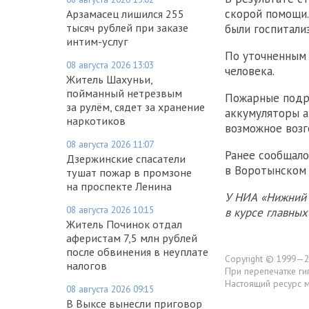
скорой помощи.
Арзамасец лишился 255
тысяч рублей при заказе
были госпитали
интим-услуг
По уточненным 
08 августа 2026 13:03
человека.
Житель Шахуньи,
пойманный нетрезвым
Пожарные подр
за рулём, сядет за хранение
аккумуляторы а
наркотиков
возможное возг
08 августа 2026 11:07
Ранее сообщало
Дзержинские спасатели
в Воротынском 
тушат пожар в промзоне
на проспекте Ленина
У НИА «Нижний 
08 августа 2026 10:15
в курсе главны
Житель Починок отдал
аферистам 7,5 млн рублей
после обвинения в неуплате
Copyright © 1999—2
налогов
При перепечатке ги
Настоящий ресурс 
08 августа 2026 09:15
В Выксе вынесли приговор