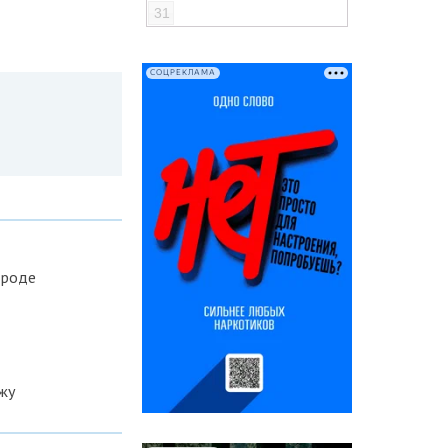
31
СОЦРЕКЛАМА
ороде
жу