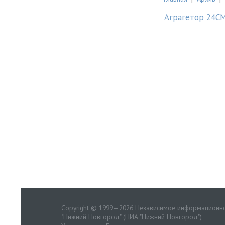
Аграгетор 24С
Copyright © 1999—2026 Независимое информационно
"Нижний Новгород" (НИА "Нижний Новгород")