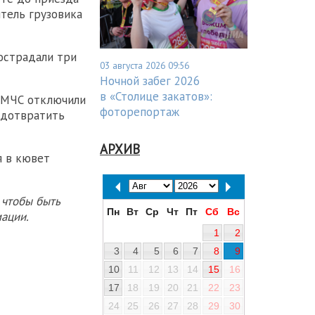
тель грузовика
острадали три
03 августа 2026 09:56
Ночной забег 2026
в «Столице закатов»:
 МЧС отключили
фоторепортаж
едотвратить
АРХИВ
я в кювет
 чтобы быть
Пн
Вт
Ср
Чт
Пт
Сб
Вс
ации.
1
2
3
4
5
6
7
8
9
10
11
12
13
14
15
16
17
18
19
20
21
22
23
24
25
26
27
28
29
30