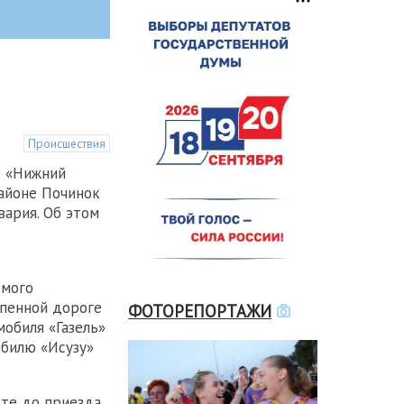
Происшествия
е «Нижний
айоне Починок
вария. Об этом
емого
пенной дороге
ФОТОРЕПОРТАЖИ
мобиля «Газель»
обилю «Исузу»
сте до приезда