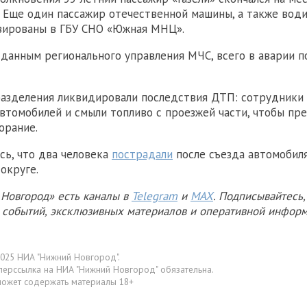
 Еще один пассажир отечественной машины, а также води
зированы в ГБУ СНО «Южная МНЦ».
данным регионального управления МЧС, всего в аварии п
азделения ликвидировали последствия ДТП: сотрудники
втомобилей и смыли топливо с проезжей части, чтобы пр
орание.
сь, что два человека
пострадали
после съезда автомобил
округе.
Новгород» есть каналы в
Telegram
и
MAX
. Подписывайтесь,
х событий, эксклюзивных материалов и оперативной информ
025 НИА "Нижний Новгород".
перссылка на НИА "Нижний Новгород" обязательна.
может содержать материалы 18+