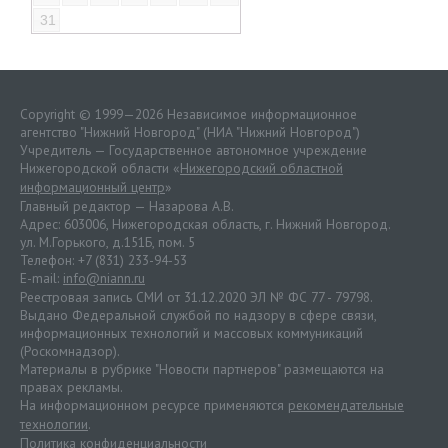
31
Copyright © 1999—2026 Независимое информационное
агентство "Нижний Новгород" (НИА "Нижний Новгород")
Учредитель — Государственное автономное учреждение
Нижегородской области «
Нижегородский областной
информационный центр
»
Главный редактор — Назарова А.В.
Адрес: 603006, Нижегородская область, г. Нижний Новгород.
ул. М.Горького, д.151Б, пом. 5
Телефон: +7 (831) 233-94-53
E-mail:
info@niann.ru
Реестровая запись СМИ от 31.12.2020 ЭЛ № ФС 77 - 79798.
Выдано Федеральной службой по надзору в сфере связи,
информационных технологий и массовых коммуникаций
(Роскомнадзор).
Материалы в рубрике "Новости партнеров" размещаются на
правах рекламы.
На информационном ресурсе применяются
рекомендательные
технологии
.
Политика конфиденциальности