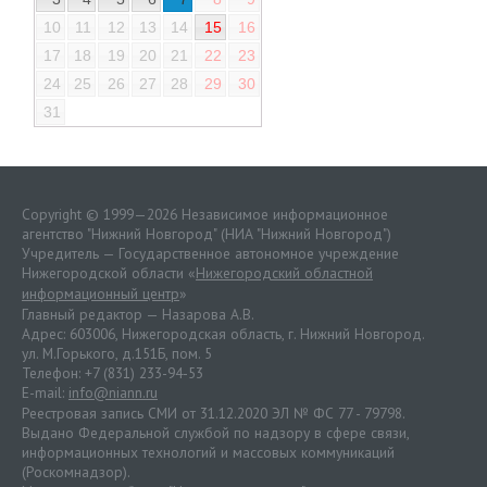
10
11
12
13
14
15
16
17
18
19
20
21
22
23
24
25
26
27
28
29
30
31
Copyright © 1999—2026 Независимое информационное
агентство "Нижний Новгород" (НИА "Нижний Новгород")
Учредитель — Государственное автономное учреждение
Нижегородской области «
Нижегородский областной
информационный центр
»
Главный редактор — Назарова А.В.
Адрес: 603006, Нижегородская область, г. Нижний Новгород.
ул. М.Горького, д.151Б, пом. 5
Телефон: +7 (831) 233-94-53
E-mail:
info@niann.ru
Реестровая запись СМИ от 31.12.2020 ЭЛ № ФС 77 - 79798.
Выдано Федеральной службой по надзору в сфере связи,
информационных технологий и массовых коммуникаций
(Роскомнадзор).