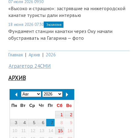
07 июля 2026 09:50
«Высоко и страшно»: застрявшие на нижегородской
канатке туристы дали интервью
18 июня 2026 07:30
Эксклюзив
Фундамент станции канатки через Оку начали
обустраивать на Гагарина — фото
Главная
|
Архив
|
2026
Аграгетор 24СМИ
АРХИВ
Пн
Вт
Ср
Чт
Пт
Сб
Вс
1
2
3
4
5
6
7
8
9
10
11
12
13
14
15
16