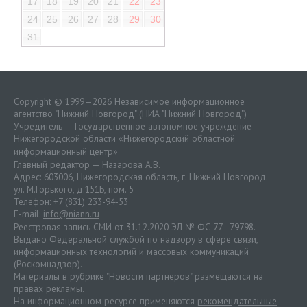
17
18
19
20
21
22
23
24
25
26
27
28
29
30
31
Copyright © 1999—2026 Независимое информационное
агентство "Нижний Новгород" (НИА "Нижний Новгород")
Учредитель — Государственное автономное учреждение
Нижегородской области «
Нижегородский областной
информационный центр
»
Главный редактор — Назарова А.В.
Адрес: 603006, Нижегородская область, г. Нижний Новгород.
ул. М.Горького, д.151Б, пом. 5
Телефон: +7 (831) 233-94-53
E-mail:
info@niann.ru
Реестровая запись СМИ от 31.12.2020 ЭЛ № ФС 77 - 79798.
Выдано Федеральной службой по надзору в сфере связи,
информационных технологий и массовых коммуникаций
(Роскомнадзор).
Материалы в рубрике "Новости партнеров" размещаются на
правах рекламы.
На информационном ресурсе применяются
рекомендательные