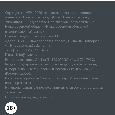
Copyright © 1999—2026 Независимое информационное
агентство "Нижний Новгород" (НИА "Нижний Новгород")
Учредитель — Государственное автономное учреждение
Нижегородской области «
Нижегородский областной
информационный центр
»
Главный редактор — Назарова А.В.
Адрес: 603006, Нижегородская область, г. Нижний Новгород.
ул. М.Горького, д.151Б, пом. 5
Телефон: +7 (831) 233-94-53
E-mail:
info@niann.ru
Реестровая запись СМИ от 31.12.2020 ЭЛ № ФС 77 - 79798.
Выдано Федеральной службой по надзору в сфере связи,
информационных технологий и массовых коммуникаций
(Роскомнадзор).
Материалы в рубрике "Новости партнеров" размещаются на
правах рекламы.
На информационном ресурсе применяются
рекомендательные
технологии
.
Политика конфиденциальности
18+