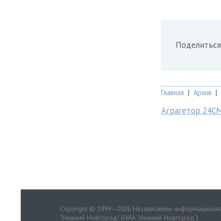
Поделиться
Главная
|
Архив
|
Аграгетор 24С
Copyright © 1999—2026 Независимое информационно
"Нижний Новгород" (НИА "Нижний Новгород")