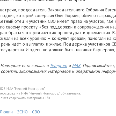
встречи, председатель Законодательного Собрания Евге
а подвиг, который совершил Олег Боряев, обычно награжд
детный отец и участник СВО имеет право на участок, где 
по своему проекту. «Без поддержки и сопровождения на
разобраться в юридических процедурах и документах. В
ждали на всех уровнях — консультировали, помогали на к
 речь идёт о выплатах и жилье. Поддержка участников С
государства. И здесь не должно быть никаких барьеров»,
Новгород» есть каналы в
Telegram
и
MAX
. Подписывайтесь,
х событий, эксклюзивных материалов и оперативной информ
025 НИА "Нижний Новгород".
перссылка на НИА "Нижний Новгород" обязательна.
может содержать материалы 18+
 Люлин
ЗСНО
СВО