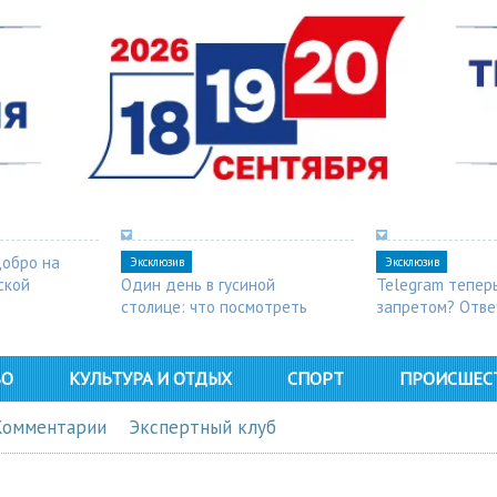
добро на
Эксклюзив
Эксклюзив
ской
Один день в гусиной
Telegram тепер
столице: что посмотреть
запретом? Отве
в Арзамасе
ВО
КУЛЬТУРА И ОТДЫХ
СПОРТ
ПРОИСШЕС
Комментарии
Экспертный клуб