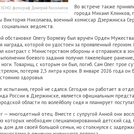
Во встрече также приняли
 ЗСНО, фотограф Дмитрий Косолапов
города Михаил Клинков, 
 Виктория Николаева, военный комиссар Дзержинска Се
 социальных ведомств.
й обстановке Олегу Боряеву был вручён Орден Мужества
я награда, которой он удостоен за проявленный героизм.
ил контракт с Министерством обороны и отправился в зон
выполнении боевого задания получил тяжелейшее ранение,
ноги. Товарищ, с которым он был, погиб. Сам Олег трое с
трелом, потеряв 2,5 литра крови. В январе 2026 года он 
остоянию здоровья.
е испытания, герой не сдался. Сегодня он работает в отд
нда России в Дзержинске, является официальным предст
родской области по волейболу сидя и планирует поступат
ег — многодетный отец. Вместе с супругой Анной они во
из которых необходим специализированный детский сад. 
ь дом для своей большой семьи, но столкнулся с задержк
ложностями в решении жилищного вопроса.