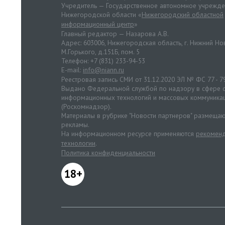
Учредитель — Государственное автономное учрежд
Нижегородской области «
Нижегородский областной
информационный центр
»
Главный редактор — Назарова А.В.
Адрес: 603006, Нижегородская область, г. Нижний Нов
М.Горького, д.151Б, пом. 5
Телефон: +7 (831) 233-94-53
E-mail:
info@niann.ru
Реестровая запись СМИ от 31.12.2020 ЭЛ № ФС 77 - 7
Выдано Федеральной службой по надзору в сфере с
информационных технологий и массовых коммуника
(Роскомнадзор).
Материалы в рубрике "Новости партнеров" размещаю
рекламы.
На информационном ресурсе применяются
рекоменд
технологии
.
Политика конфиденциальности
18+