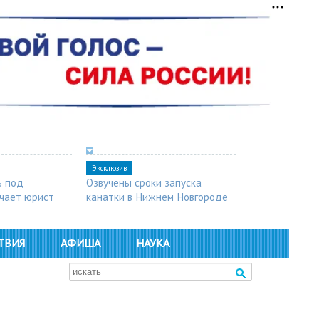
Эксклюзив
ь под
Озвучены сроки запуска
чает юрист
канатки в Нижнем Новгороде
ТВИЯ
АФИША
НАУКА