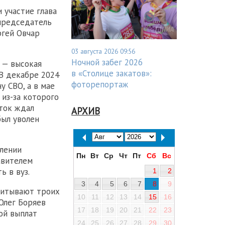
 участие глава
председатель
ргей Овчар
03 августа 2026 09:56
Ночной забег 2026
 — высокая
в «Столице закатов»:
 В декабре 2024
фоторепортаж
у СВО, а в мае
 из-за которого
уток ждал
АРХИВ
был уволен
елении
Пн
Вт
Ср
Чт
Пт
Сб
Вс
авителем
ь в вуз.
1
2
3
4
5
6
7
8
9
спитывают троих
10
11
12
13
14
15
16
Олег Боряев
17
18
19
20
21
22
23
ой выплат
24
25
26
27
28
29
30