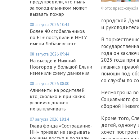
предупредили, что пыль
за холодильником может
Фото:
пресс-служба
вызвать пожар
городской Думы
08 августа 2026 10:43
и руководители
Более 40 стобалльников
по ЕГЭ поступили в ННГУ
В торжественно
имени Лобачевского
государственна
года он заключ
08 августа 2026 09:44
2025 года при 
На въезде в Нижний
лишился правой 
Новгород у Большой Ельни
изменили схему движения
помощи под обс
со службы по с
08 августа 2026 08:00
Алименты на родителей:
Несмотря на вс
кто, сколько и при каких
Социального фо
условиях должен
сборной Нижего
их выплачивать
Кроме того, Ол
07 августа 2026 18:14
детей, одному 
Глава фонда «Сострадание-
хочет построит
НН» призвал не закрывать
кошкам доступ в подвалы
по ранению и с