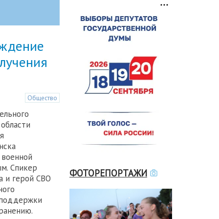
ождение
олучения
Общество
ельного
 области
я
нска
 военной
м. Спикер
ФОТОРЕПОРТАЖИ
а и герой СВО
ного
 поддержки
 ранению.