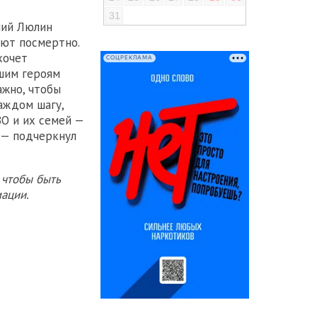
31
ний Люлин
ают посмертно.
хочет
СОЦРЕКЛАМА
шим героям
ажно, чтобы
аждом шагу,
ВО и их семей —
 — подчеркнул
 чтобы быть
ации.