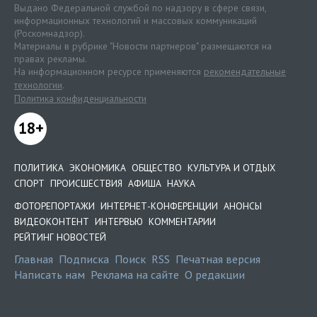
Выдано Федеральной службой по надзору в сфере связи,
информационных технологий и массовых коммуникаций
(Роскомнадзор).
Материалы в рубрике "Новости партнеров" размещаются на
правах рекламы.
На информационном ресурсе применяются
рекомендательные
технологии
.
Политика конфиденциальности
18+
ПОЛИТИКА
ЭКОНОМИКА
ОБЩЕСТВО
КУЛЬТУРА И ОТДЫХ
СПОРТ
ПРОИСШЕСТВИЯ
АФИША
НАУКА
ФОТОРЕПОРТАЖИ
ИНТЕРНЕТ-КОНФЕРЕНЦИИ
АНОНСЫ
ВИДЕОКОНТЕНТ
ИНТЕРВЬЮ
КОММЕНТАРИИ
РЕЙТИНГ НОВОСТЕЙ
Главная
Подписка
Поиск
RSS
Печатная версия
Написать нам
Реклама на сайте
О редакции