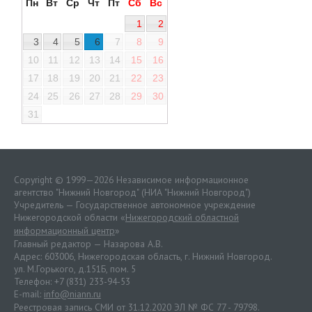
Пн
Вт
Ср
Чт
Пт
Сб
Вс
1
2
3
4
5
6
7
8
9
10
11
12
13
14
15
16
17
18
19
20
21
22
23
24
25
26
27
28
29
30
31
Copyright © 1999—2026 Независимое информационное
агентство "Нижний Новгород" (НИА "Нижний Новгород")
Учредитель — Государственное автономное учреждение
Нижегородской области «
Нижегородский областной
информационный центр
»
Главный редактор — Назарова А.В.
Адрес: 603006, Нижегородская область, г. Нижний Новгород.
ул. М.Горького, д.151Б, пом. 5
Телефон: +7 (831) 233-94-53
E-mail:
info@niann.ru
Реестровая запись СМИ от 31.12.2020 ЭЛ № ФС 77 - 79798.