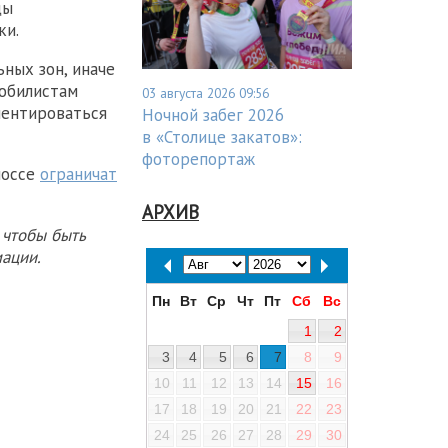
цы
ки.
ных зон, иначе
обилистам
03 августа 2026 09:56
иентироваться
Ночной забег 2026
в «Столице закатов»:
фоторепортаж
шоссе
ограничат
АРХИВ
 чтобы быть
ации.
Пн
Вт
Ср
Чт
Пт
Сб
Вс
1
2
3
4
5
6
7
8
9
10
11
12
13
14
15
16
17
18
19
20
21
22
23
24
25
26
27
28
29
30