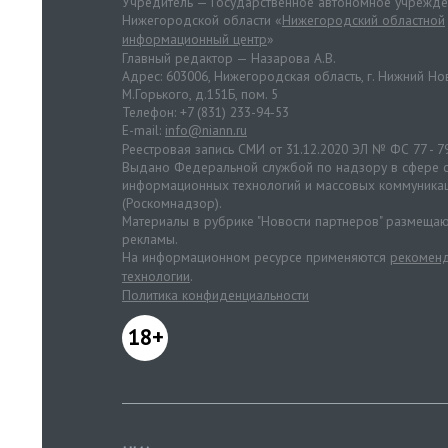
Учредитель — Государственное автономное учрежд
Нижегородской области «
Нижегородский областной
информационный центр
»
Главный редактор — Назарова А.В.
Адрес: 603006, Нижегородская область, г. Нижний Нов
М.Горького, д.151Б, пом. 5
Телефон: +7 (831) 233-94-53
E-mail:
info@niann.ru
Реестровая запись СМИ от 31.12.2020 ЭЛ № ФС 77 - 7
Выдано Федеральной службой по надзору в сфере с
информационных технологий и массовых коммуника
(Роскомнадзор).
Материалы в рубрике "Новости партнеров" размещаю
рекламы.
На информационном ресурсе применяются
рекоменд
технологии
.
Политика конфиденциальности
18+