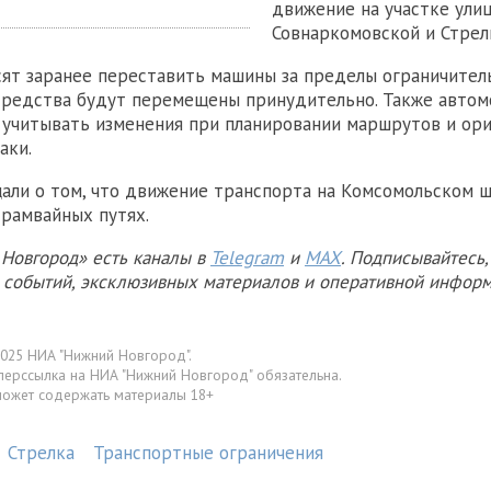
движение на участке ули
Совнаркомовской и Стрел
ят заранее переставить машины за пределы ограничитель
средства будут перемещены принудительно. Также автом
учитывать изменения при планировании маршрутов и ор
аки.
али о том, что движение транспорта на Комсомольском 
трамвайных путях.
Новгород» есть каналы в
Telegram
и
MAX
. Подписывайтесь,
х событий, эксклюзивных материалов и оперативной информ
025 НИА "Нижний Новгород".
перссылка на НИА "Нижний Новгород" обязательна.
может содержать материалы 18+
Стрелка
Транспортные ограничения