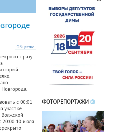
овгороде
Общество
рекроют сразу
за
 который
елке.
вано
 Новгорода.
ФОТОРЕПОРТАЖИ
вовать с 00:01
на участке
 Волжской
с 20:00 10 июля
перекрыто