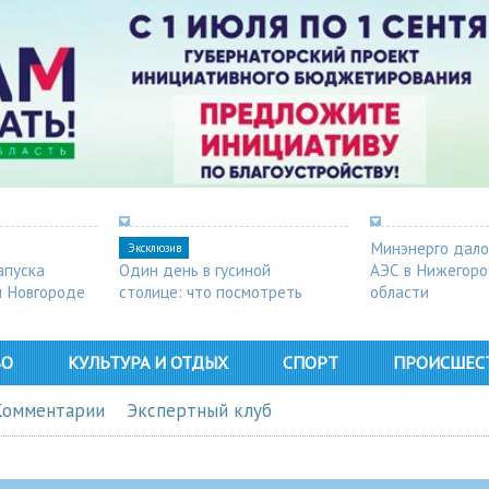
Минэнерго дало
Эксклюзив
апуска
Один день в гусиной
АЭС в Нижегор
м Новгороде
столице: что посмотреть
области
в Арзамасе
ВО
КУЛЬТУРА И ОТДЫХ
СПОРТ
ПРОИСШЕС
Комментарии
Экспертный клуб