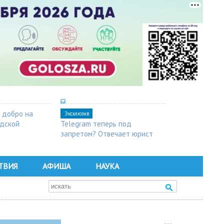
 добро на
Эксклюзив
одской
Telegram теперь под
запретом? Отвечает юрист
ТВИЯ
АФИША
НАУКА