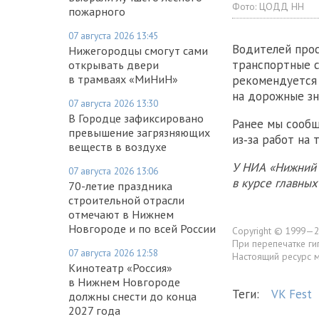
Фото:
ЦОДД НН
пожарного
07 августа 2026 13:45
Водителей прос
Нижегородцы смогут сами
транспортные 
открывать двери
в трамваях «МиНиН»
рекомендуется 
на дорожные зн
07 августа 2026 13:30
В Городце зафиксировано
Ранее мы сообщ
превышение загрязняющих
из‑за работ на 
веществ в воздухе
У НИА «Нижний 
07 августа 2026 13:06
в курсе главны
70-летие праздника
строительной отрасли
отмечают в Нижнем
Новгороде и по всей России
Copyright © 1999—2
При перепечатке ги
07 августа 2026 12:58
Настоящий ресурс 
Кинотеатр «Россия»
в Нижнем Новгороде
Теги:
VK Fest
должны снести до конца
2027 года