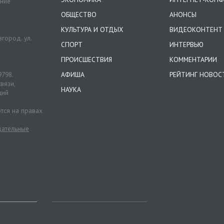
ение
ОБЩЕСТВО
АНОНСЫ
КУЛЬТУРА И ОТДЫХ
ВИДЕОКОНТЕНТ
город. ул.
СПОРТ
ИНТЕРВЬЮ
ПРОИСШЕСТВИЯ
КОММЕНТАРИИ
9798.
АФИША
РЕЙТИНГ НОВОС
вязи,
НАУКА
ций
тся на правах
ательные