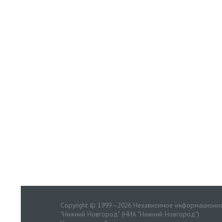
Copyright © 1999—2026 Независимое информационно
"Нижний Новгород" (НИА "Нижний Новгород")