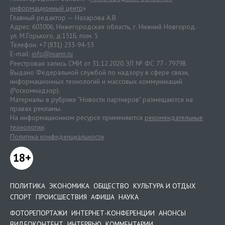
информационный центр
»
Главный редактор — Назарова А.В.
Адрес: 603006, Нижегородская область, г. Нижний Новгород.
ул. М.Горького, д.151Б, пом. 5
Телефон: +7 (831) 233-94-53
E-mail:
info@niann.ru
Реестровая запись СМИ от 31.12.2020 ЭЛ № ФС 77 - 79798.
Выдано Федеральной службой по надзору в сфере связи,
информационных технологий и массовых коммуникаций
(Роскомнадзор).
Материалы в рубрике "Новости партнеров" размещаются на
правах рекламы.
На информационном ресурсе применяются
рекомендательные
технологии
.
Политика конфиденциальности
18+
ПОЛИТИКА
ЭКОНОМИКА
ОБЩЕСТВО
КУЛЬТУРА И ОТДЫХ
СПОРТ
ПРОИСШЕСТВИЯ
АФИША
НАУКА
ФОТОРЕПОРТАЖИ
ИНТЕРНЕТ-КОНФЕРЕНЦИИ
АНОНСЫ
ВИДЕОКОНТЕНТ
ИНТЕРВЬЮ
КОММЕНТАРИИ