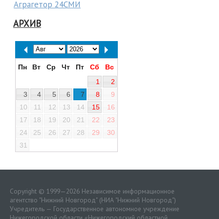
Аграгетор 24СМИ
АРХИВ
Пн
Вт
Ср
Чт
Пт
Сб
Вс
1
2
3
4
5
6
7
8
9
10
11
12
13
14
15
16
17
18
19
20
21
22
23
24
25
26
27
28
29
30
31
Copyright © 1999—2026 Независимое информационное
агентство "Нижний Новгород" (НИА "Нижний Новгород")
Учредитель — Государственное автономное учреждение
Нижегородской области «
Нижегородский областной