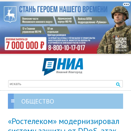
ОБЩЕСТВО
«Ростелеком» модернизировал
систему защиты от DDoS-атак