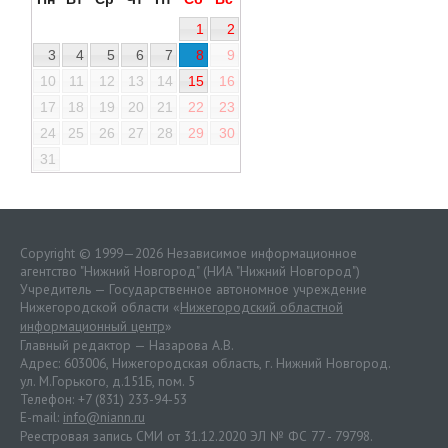
1
2
3
4
5
6
7
8
9
10
11
12
13
14
15
16
17
18
19
20
21
22
23
24
25
26
27
28
29
30
31
Copyright © 1999—2026 Независимое информационное
агентство "Нижний Новгород" (НИА "Нижний Новгород")
Учредитель — Государственное автономное учреждение
Нижегородской области «
Нижегородский областной
информационный центр
»
Главный редактор — Назарова А.В.
Адрес: 603006, Нижегородская область, г. Нижний Новгород.
ул. М.Горького, д.151Б, пом. 5
Телефон: +7 (831) 233-94-53
E-mail:
info@niann.ru
Реестровая запись СМИ от 31.12.2020 ЭЛ № ФС 77 - 79798.