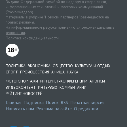
Выдано Федеральной службой по надзору в сфере связи,
информационных технологий и массовых коммуникаций
(Роскомнадзор).
Материалы в рубрике "Новости партнеров" размещаются на
правах рекламы.
На информационном ресурсе применяются
рекомендательные
технологии
.
Политика конфиденциальности
18+
ПОЛИТИКА
ЭКОНОМИКА
ОБЩЕСТВО
КУЛЬТУРА И ОТДЫХ
СПОРТ
ПРОИСШЕСТВИЯ
АФИША
НАУКА
ФОТОРЕПОРТАЖИ
ИНТЕРНЕТ-КОНФЕРЕНЦИИ
АНОНСЫ
ВИДЕОКОНТЕНТ
ИНТЕРВЬЮ
КОММЕНТАРИИ
РЕЙТИНГ НОВОСТЕЙ
Главная
Подписка
Поиск
RSS
Печатная версия
Написать нам
Реклама на сайте
О редакции