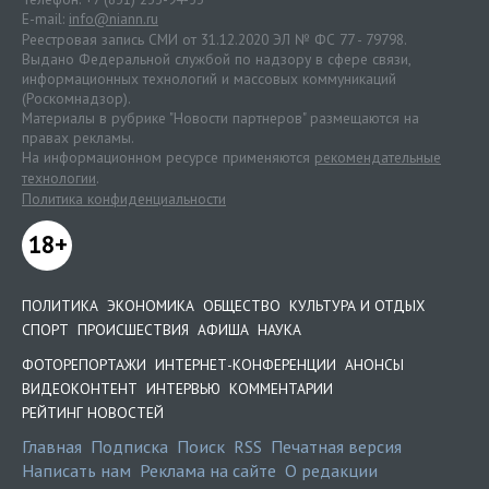
E-mail:
info@niann.ru
Реестровая запись СМИ от 31.12.2020 ЭЛ № ФС 77 - 79798.
Выдано Федеральной службой по надзору в сфере связи,
информационных технологий и массовых коммуникаций
(Роскомнадзор).
Материалы в рубрике "Новости партнеров" размещаются на
правах рекламы.
На информационном ресурсе применяются
рекомендательные
технологии
.
Политика конфиденциальности
18+
ПОЛИТИКА
ЭКОНОМИКА
ОБЩЕСТВО
КУЛЬТУРА И ОТДЫХ
СПОРТ
ПРОИСШЕСТВИЯ
АФИША
НАУКА
ФОТОРЕПОРТАЖИ
ИНТЕРНЕТ-КОНФЕРЕНЦИИ
АНОНСЫ
ВИДЕОКОНТЕНТ
ИНТЕРВЬЮ
КОММЕНТАРИИ
РЕЙТИНГ НОВОСТЕЙ
Главная
Подписка
Поиск
RSS
Печатная версия
Написать нам
Реклама на сайте
О редакции