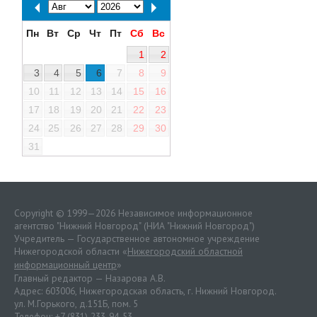
Пн
Вт
Ср
Чт
Пт
Сб
Вс
1
2
3
4
5
6
7
8
9
10
11
12
13
14
15
16
17
18
19
20
21
22
23
24
25
26
27
28
29
30
31
Copyright © 1999—2026 Независимое информационное
агентство "Нижний Новгород" (НИА "Нижний Новгород")
Учредитель — Государственное автономное учреждение
Нижегородской области «
Нижегородский областной
информационный центр
»
Главный редактор — Назарова А.В.
Адрес: 603006, Нижегородская область, г. Нижний Новгород.
ул. М.Горького, д.151Б, пом. 5
Телефон: +7 (831) 233-94-53