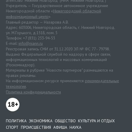
агентство "Нижний Новгород" (НИА "Нижний Новгород")
Учредитель — Государственное автономное учреждение
Нижегородской области «
Нижегородский областной
информационный центр
»
Главный редактор — Назарова А.В.
Адрес: 603006, Нижегородская область, г. Нижний Новгород.
ул. М.Горького, д.151Б, пом. 5
Телефон: +7 (831) 233-94-53
E-mail:
info@niann.ru
Реестровая запись СМИ от 31.12.2020 ЭЛ № ФС 77 - 79798.
Выдано Федеральной службой по надзору в сфере связи,
информационных технологий и массовых коммуникаций
(Роскомнадзор).
Материалы в рубрике "Новости партнеров" размещаются на
правах рекламы.
На информационном ресурсе применяются
рекомендательные
технологии
.
Политика конфиденциальности
18+
ПОЛИТИКА
ЭКОНОМИКА
ОБЩЕСТВО
КУЛЬТУРА И ОТДЫХ
СПОРТ
ПРОИСШЕСТВИЯ
АФИША
НАУКА