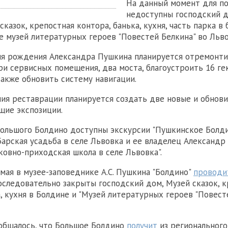
На данный момент для п
недоступны господский 
сказок, крепостная контора, банька, кухня, часть парка в
же музей литературных героев "Повестей Белкина" во Льво
ня рождения Александра Пушкина планируется отремонти
три сервисных помещения, два моста, благоустроить 16 ге
также обновить систему навигации.
ия реставрации планируется создать две новые и обнов
щие экспозиции.
Большого Болдино доступны экскурсии "Пушкинское Болди
"Барская усадьба в селе Львовка и ее владелец Александ
ковно-приходская школа в селе Львовка".
 мая в музее-заповеднике А.С. Пушкина "Болдино"
проводи
Последовательно закрыты господский дом, Музей сказок, 
а, кухня в Болдине и "Музей литературных героев "Повест
общалось, что Большое Болдино
получит
из регионального