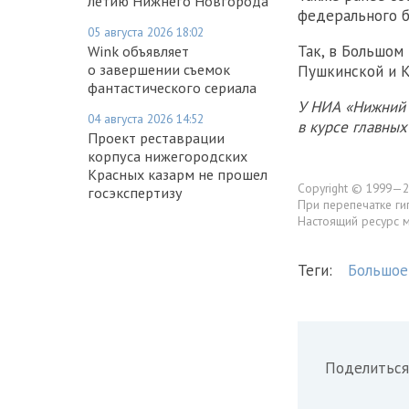
летию Нижнего Новгорода
федерального б
05 августа 2026 18:02
Так, в Большом
Wink объявляет
о завершении съемок
Пушкинской и К
фантастического сериала
У НИА «Нижний 
04 августа 2026 14:52
в курсе главны
Проект реставрации
корпуса нижегородских
Красных казарм не прошел
Copyright © 1999—2
госэкспертизу
При перепечатке ги
Настоящий ресурс 
Теги:
Большое
Поделиться