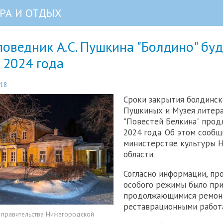
РА И ОТДЫХ
оведник А.С. Пушкина "Болдино" бу
 2024 года
:18
Сроки закрытия болдинск
Пушкиных и Музея литер
"Повестей Белкина" прод
2024 года. Об этом сообщ
министерстве культуры 
области.
Согласно информации, пр
особого режимы было при
продолжающимися ремон
реставрационными работ
 правительства Нижегородской