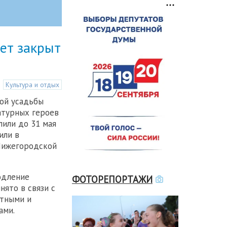
дет закрыт
Культура и отдых
ой усадьбы
атурных героев
лили до 31 мая
или в
Нижегородской
одление
ФОТОРЕПОРТАЖИ
нято в связи с
тными и
ами.