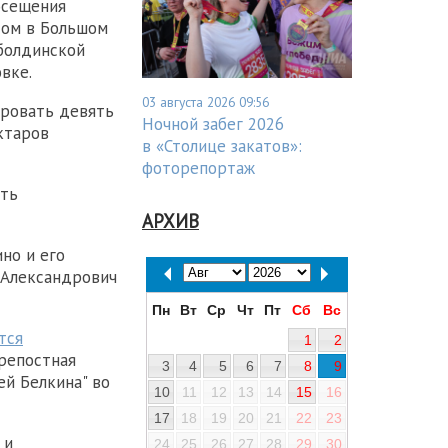
осещения
дом в Большом
 болдинской
вке.
03 августа 2026 09:56
ровать девять
Ночной забег 2026
ктаров
в «Столице закатов»:
фоторепортаж
ить
АРХИВ
но и его
р Александрович
Пн
Вт
Ср
Чт
Пт
Сб
Вс
тся
1
2
крепостная
3
4
5
6
7
8
9
ей Белкина" во
10
11
12
13
14
15
16
17
18
19
20
21
22
23
 и
24
25
26
27
28
29
30