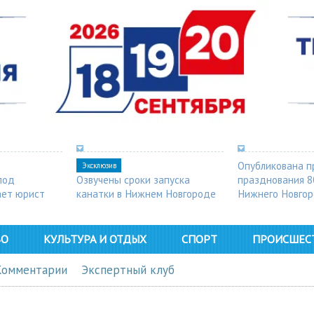
Опубликована п
Эксклюзив
под
Озвучены сроки запуска
празднования 8
ает юрист
канатки в Нижнем Новгороде
Нижнего Новго
ВО
КУЛЬТУРА И ОТДЫХ
СПОРТ
ПРОИСШЕС
Комментарии
Экспертный клуб