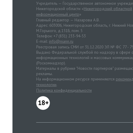
Учредитель — Государственное автономное учрежд
Нижегородской области «
Нижегородский областной
информационный центр
»
Главный редактор — Назарова А.В.
Адрес: 603006, Нижегородская область, г. Нижний Нов
М.Горького, д.151Б, пом. 5
Телефон: +7 (831) 233-94-53
E-mail:
info@niann.ru
Реестровая запись СМИ от 31.12.2020 ЭЛ № ФС 77 - 7
Выдано Федеральной службой по надзору в сфере с
информационных технологий и массовых коммуника
(Роскомнадзор).
Материалы в рубрике "Новости партнеров" размещаю
рекламы.
На информационном ресурсе применяются
рекоменд
технологии
.
Политика конфиденциальности
18+