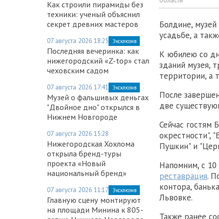
области
Как строили пирамиды без
техники: ученый объяснил
секрет древних мастеров
Болдине, музей 
усадьбе, а так
07 августа 2026 18:25
Эксклюзив
Последняя вечеринка: как
К юбилею со д
нижегородский «Z-top» стал
зданий музея, 
чеховским садом
территории, а 
07 августа 2026 17:41
Эксклюзив
После завершен
Музей о фальшивых деньгах
две существую
"Двойное дно" открылся в
Нижнем Новгороде
Сейчас гостям 
07 августа 2026 15:28
окрестности", 
Нижегородская Хохлома
Пушкин" и "Цер
открыла бренд-туры
проекта «Новый
Напомним, с 10
национальный бренд»
реставрация
. 
контора, баньк
07 августа 2026 11:17
Эксклюзив
Львовке.
Главную сцену монтируют
на площади Минина к 805-
Также ранее со