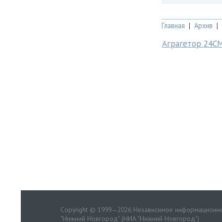
Главная
|
Архив
|
Аграгетор 24С
Copyright © 1999—2026 Независимое информационно
"Нижний Новгород" (НИА "Нижний Новгород")