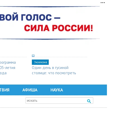
рограмма
Эксклюзив
05-летия
Один день в гусиной
рода
столице: что посмотреть
в Арзамасе
ТВИЯ
АФИША
НАУКА