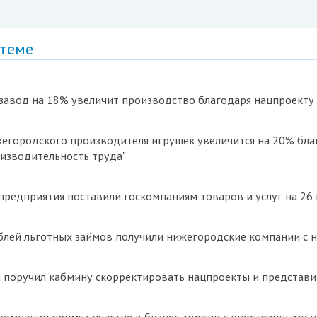
 теме
завод на 18% увеличит производство благодаря нацпроекту
егородского производителя игрушек увеличится на 20% бла
изводительность труда"
редприятия поставили госкомпаниям товаров и услуг на 26
блей льготных займов получили нижегородские компании с н
 поручил кабмину скорректировать нацпроекты и представи
компании примут участие в бизнес-миссии с иностранными 