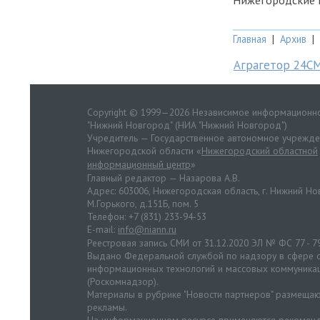
Главная
|
Архив
|
Аграгетор 24С
Copyright © 1999—2026 Независимое информационно
"Нижний Новгород" (НИА "Нижний Новгород")
Учредитель — Государственное автономное учрежд
Нижегородской области «
Нижегородский областной
информационный центр
»
Главный редактор — Назарова А.В.
Адрес: 603006, Нижегородская область, г. Нижний Нов
М.Горького, д.151Б, пом. 5
Телефон: +7 (831) 233-94-53
E-mail:
info@niann.ru
Реестровая запись СМИ от 31.12.2020 ЭЛ № ФС 77 - 7
Выдано Федеральной службой по надзору в сфере с
информационных технологий и массовых коммуника
(Роскомнадзор).
Материалы в рубрике "Новости партнеров" размещаю
рекламы.
На информационном ресурсе применяются
рекоменд