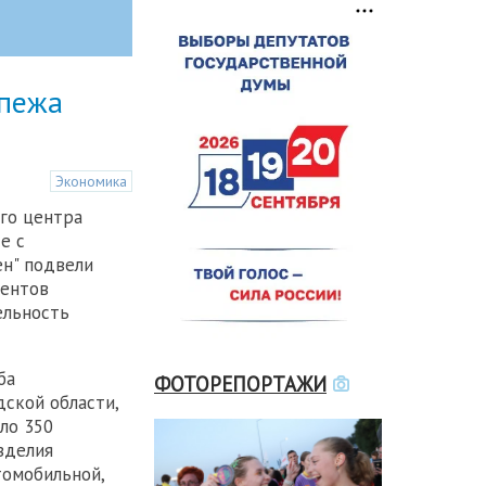
епежа
Экономика
го центра
е с
н" подвели
ментов
ельность
ба
ФОТОРЕПОРТАЖИ
ской области,
ло 350
зделия
томобильной,