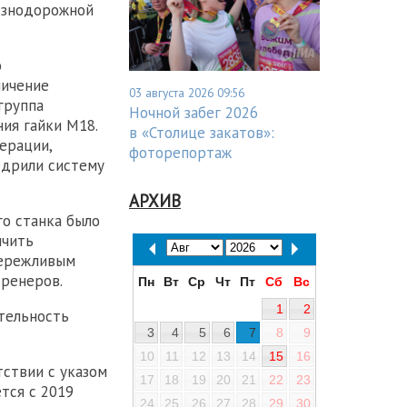
езнодорожной
о
личение
03 августа 2026 09:56
группа
Ночной забег 2026
ия гайки М18.
в «Столице закатов»:
ерации,
фоторепортаж
едрили систему
АРХИВ
о станка было
ичить
бережливым
тренеров.
Пн
Вт
Ср
Чт
Пт
Сб
Вс
1
2
тельность
3
4
5
6
7
8
9
10
11
12
13
14
15
16
ствии с указом
17
18
19
20
21
22
23
тся с 2019
24
25
26
27
28
29
30