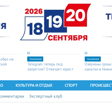
добро на
Эксклюзив
Эксклюзив
ской
Telegram теперь под
Озвучены сроки
запретом? Отвечает юрист
канатки в Нижн
ВО
КУЛЬТУРА И ОТДЫХ
СПОРТ
ПРОИСШЕС
Комментарии
Экспертный клуб