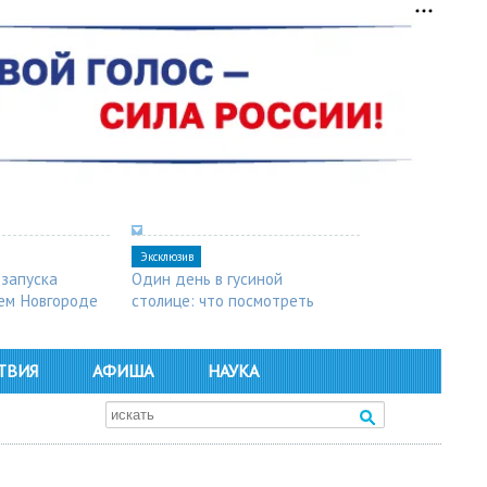
Эксклюзив
 запуска
Один день в гусиной
ем Новгороде
столице: что посмотреть
в Арзамасе
ТВИЯ
АФИША
НАУКА