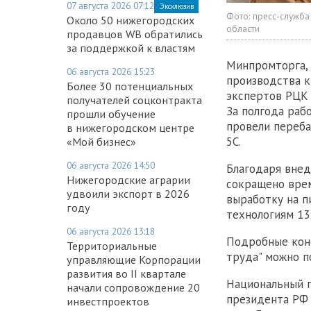
07 августа 2026 07:12
Эксклюзив
Фото:
пресс-служба
Около 50 нижегородских
области
продавцов WB обратились
за поддержкой к властям
Минпромторга, 
06 августа 2026 15:23
производства к
Более 30 потенциальных
экспертов РЦК 
получателей соцконтракта
За полгода раб
прошли обучение
провели переба
в нижегородском центре
5C.
«Мой бизнес»
06 августа 2026 14:50
Благодаря внед
Нижегородские аграрии
сокращено врем
удвоили экспорт в 2026
выработку на п
году
технологиям 13
06 августа 2026 13:18
Подробные конс
Территориальные
труда" можно п
управляющие Корпорации
развития во II квартале
Национальный п
начали сопровождение 20
президента РФ 
инвестпроектов