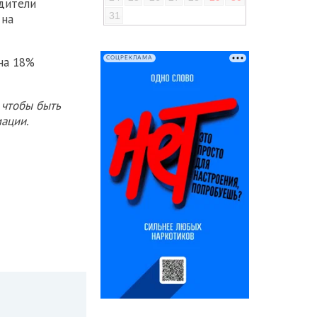
одители
31
 на
СОЦРЕКЛАМА
на 18%
 чтобы быть
ации.