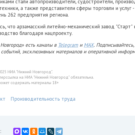
тниками стали автопроизводители, судостроители, произв
техники, а также представители сферы торговли и услуг -
нь 262 предприятия региона.
сь, что арзамасский литейно-механический завод "Старт" 
одство благодаря нацпроекту.
Новгород» есть каналы в
Telegram
и
MAX
. Подписывайтесь,
х событий, эксклюзивных материалов и оперативной информ
025 НИА "Нижний Новгород".
перссылка на НИА "Нижний Новгород" обязательна.
может содержать материалы 18+
кт
Производительность труда
: