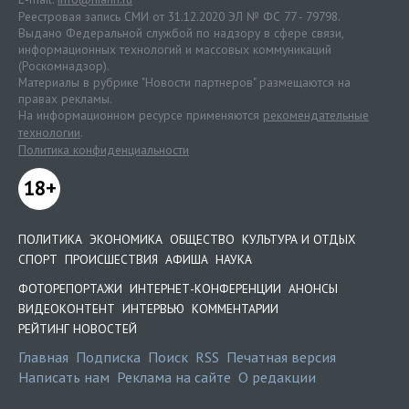
Реестровая запись СМИ от 31.12.2020 ЭЛ № ФС 77 - 79798.
Выдано Федеральной службой по надзору в сфере связи,
информационных технологий и массовых коммуникаций
(Роскомнадзор).
Материалы в рубрике "Новости партнеров" размещаются на
правах рекламы.
На информационном ресурсе применяются
рекомендательные
технологии
.
Политика конфиденциальности
18+
ПОЛИТИКА
ЭКОНОМИКА
ОБЩЕСТВО
КУЛЬТУРА И ОТДЫХ
СПОРТ
ПРОИСШЕСТВИЯ
АФИША
НАУКА
ФОТОРЕПОРТАЖИ
ИНТЕРНЕТ-КОНФЕРЕНЦИИ
АНОНСЫ
ВИДЕОКОНТЕНТ
ИНТЕРВЬЮ
КОММЕНТАРИИ
РЕЙТИНГ НОВОСТЕЙ
Главная
Подписка
Поиск
RSS
Печатная версия
Написать нам
Реклама на сайте
О редакции