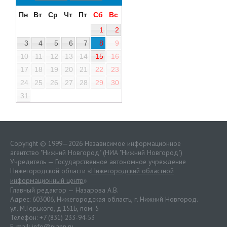
Пн
Вт
Ср
Чт
Пт
Сб
Вс
1
2
3
4
5
6
7
8
9
10
11
12
13
14
15
16
17
18
19
20
21
22
23
24
25
26
27
28
29
30
31
Copyright © 1999—2026 Независимое информационное
агентство "Нижний Новгород" (НИА "Нижний Новгород")
Учредитель — Государственное автономное учреждение
Нижегородской области «
Нижегородский областной
информационный центр
»
Главный редактор — Назарова А.В.
Адрес: 603006, Нижегородская область, г. Нижний Новгород.
ул. М.Горького, д.151Б, пом. 5
Телефон: +7 (831) 233-94-53
E-mail:
info@niann.ru