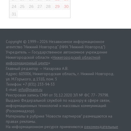
24
25
26
27
28
29
30
31
Copyright © 1999—2026 Независимое информационное
агентство "Нижний Новгород" (НИА "Нижний Новгород")
Учредитель — Государственное автономное учреждение
Нижегородской области «
Нижегородский областной
информационный центр
»
Главный редактор — Назарова А.В.
Адрес: 603006, Нижегородская область, г. Нижний Новгород.
ул. М.Горького, д.151Б, пом. 5
Телефон: +7 (831) 233-94-53
E-mail:
info@niann.ru
Реестровая запись СМИ от 31.12.2020 ЭЛ № ФС 77 - 79798.
Выдано Федеральной службой по надзору в сфере связи,
информационных технологий и массовых коммуникаций
(Роскомнадзор).
Материалы в рубрике "Новости партнеров" размещаются на
правах рекламы.
На информационном ресурсе применяются
рекомендательные