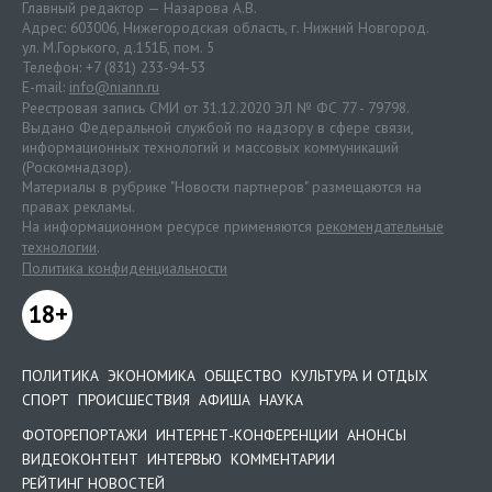
Главный редактор — Назарова А.В.
Адрес: 603006, Нижегородская область, г. Нижний Новгород.
ул. М.Горького, д.151Б, пом. 5
Телефон: +7 (831) 233-94-53
E-mail:
info@niann.ru
Реестровая запись СМИ от 31.12.2020 ЭЛ № ФС 77 - 79798.
Выдано Федеральной службой по надзору в сфере связи,
информационных технологий и массовых коммуникаций
(Роскомнадзор).
Материалы в рубрике "Новости партнеров" размещаются на
правах рекламы.
На информационном ресурсе применяются
рекомендательные
технологии
.
Политика конфиденциальности
18+
ПОЛИТИКА
ЭКОНОМИКА
ОБЩЕСТВО
КУЛЬТУРА И ОТДЫХ
СПОРТ
ПРОИСШЕСТВИЯ
АФИША
НАУКА
ФОТОРЕПОРТАЖИ
ИНТЕРНЕТ-КОНФЕРЕНЦИИ
АНОНСЫ
ВИДЕОКОНТЕНТ
ИНТЕРВЬЮ
КОММЕНТАРИИ
РЕЙТИНГ НОВОСТЕЙ