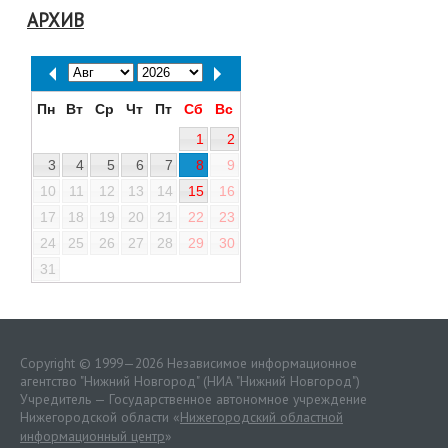
АРХИВ
Пн
Вт
Ср
Чт
Пт
Сб
Вс
1
2
3
4
5
6
7
8
9
10
11
12
13
14
15
16
17
18
19
20
21
22
23
24
25
26
27
28
29
30
31
Copyright © 1999—2026 Независимое информационное
агентство "Нижний Новгород" (НИА "Нижний Новгород")
Учредитель — Государственное автономное учреждение
Нижегородской области «
Нижегородский областной
информационный центр
»