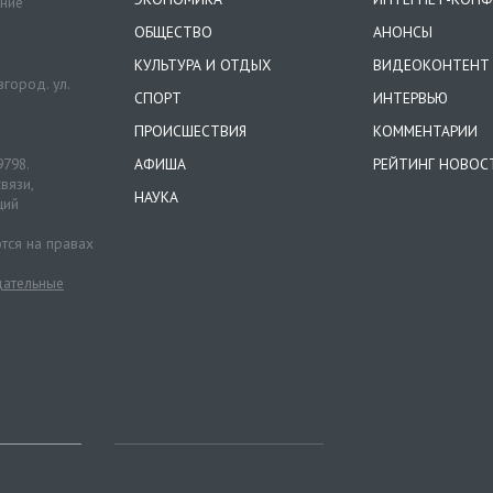
ение
ОБЩЕСТВО
АНОНСЫ
КУЛЬТУРА И ОТДЫХ
ВИДЕОКОНТЕНТ
город. ул.
СПОРТ
ИНТЕРВЬЮ
ПРОИСШЕСТВИЯ
КОММЕНТАРИИ
9798.
АФИША
РЕЙТИНГ НОВОС
вязи,
НАУКА
ций
тся на правах
ательные