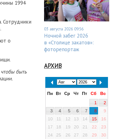
жчины 1994
. Сотрудники
.
03 августа 2026 09:56
Ночной забег 2026
ают о
в «Столице закатов»:
фоторепортаж
дищи.
АРХИВ
 чтобы быть
ации.
Пн
Вт
Ср
Чт
Пт
Сб
Вс
1
2
3
4
5
6
7
8
9
10
11
12
13
14
15
16
17
18
19
20
21
22
23
24
25
26
27
28
29
30