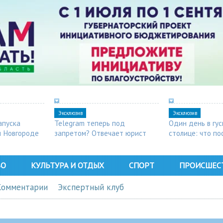
Эксклюзив
Эксклюзив
апуска
Telegram теперь под
Один день в гу
м Новгороде
запретом? Отвечает юрист
столице: что п
в Арзамасе
ВО
КУЛЬТУРА И ОТДЫХ
СПОРТ
ПРОИСШЕС
Комментарии
Экспертный клуб