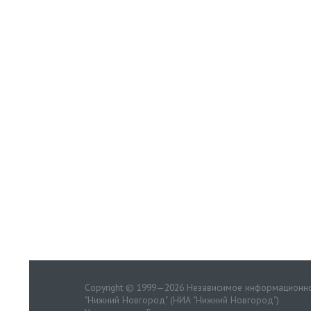
Copyright © 1999—2026 Независимое информационно
"Нижний Новгород" (НИА "Нижний Новгород")