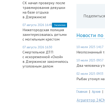
СК начал проверку после
травмирования девушки
на базе отдыха
Поделиться
в Дзержинске
07 августа 2026 16:49
Эксклюзив
Нижегородская полиция
Новости по
заинтересовалась детьми
с могильным крестом
10 июля 2025 14:17
07 августа 2026 16:30
Смертельное ДТП
Неопознанный т
с искореженной «Окой»
10 июля 2025 09:57
в Дзержинске закончилось
Два человека ут
уголовным делом
02 июля 2025 09:33
Рыбак утонул н
Главная
|
Архив
|
Аграгетор 24С