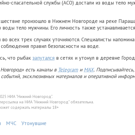
ийно-спасательной службы (АСО) достали из воды тело му
шествие произошло в Нижнем Новгороде на реке Параша
з воды тело мужчины. Его личность также устанавливается
 во всех трех случаях уточняются. Специалисты напомин
соблюдения правил безопасности на воде.
сь, что рыбак
запутался
в сетях и утонул в деревне Горо
Новгород» есть каналы в
Telegram
и
MAX
. Подписывайтесь,
х событий, эксклюзивных материалов и оперативной информ
025 НИА "Нижний Новгород".
перссылка на НИА "Нижний Новгород" обязательна.
может содержать материалы 18+
ы
МЧС
Утонувшие