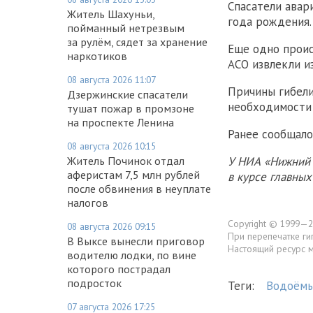
Спасатели авар
Житель Шахуньи,
года рождения.
пойманный нетрезвым
за рулём, сядет за хранение
Еще одно проис
наркотиков
АСО извлекли и
08 августа 2026 11:07
Причины гибели
Дзержинские спасатели
необходимости 
тушат пожар в промзоне
на проспекте Ленина
Ранее сообщало
08 августа 2026 10:15
У НИА «Нижний 
Житель Починок отдал
аферистам 7,5 млн рублей
в курсе главны
после обвинения в неуплате
налогов
Copyright © 1999—2
08 августа 2026 09:15
При перепечатке ги
В Выксе вынесли приговор
Настоящий ресурс 
водителю лодки, по вине
которого пострадал
подросток
Теги:
Водоём
07 августа 2026 17:25