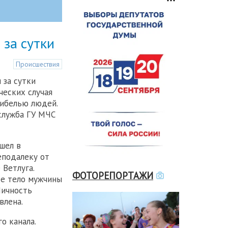
 за сутки
Происшествия
 за сутки
ческих случая
гибелью людей.
служба ГУ МЧС
шел в
еподалеку от
 Ветлуга.
ФОТОРЕПОРТАЖИ
де тело мужчины
Личность
влена.
о канала.