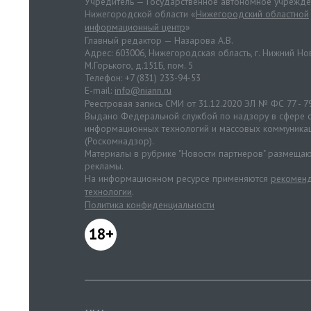
Учредитель — Государственное автономное учрежд
Нижегородской области «
Нижегородский областной
информационный центр
»
Главный редактор — Назарова А.В.
Адрес: 603006, Нижегородская область, г. Нижний Нов
М.Горького, д.151Б, пом. 5
Телефон: +7 (831) 233-94-53
E-mail:
info@niann.ru
Реестровая запись СМИ от 31.12.2020 ЭЛ № ФС 77 - 7
Выдано Федеральной службой по надзору в сфере с
информационных технологий и массовых коммуника
(Роскомнадзор).
Материалы в рубрике "Новости партнеров" размещаю
рекламы.
На информационном ресурсе применяются
рекоменд
технологии
.
Политика конфиденциальности
18+