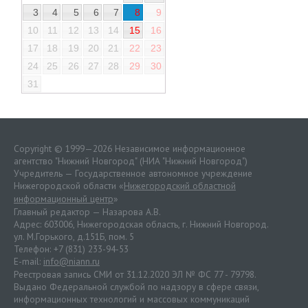
3
4
5
6
7
8
9
10
11
12
13
14
15
16
17
18
19
20
21
22
23
24
25
26
27
28
29
30
31
Copyright © 1999—2026 Независимое информационное
агентство "Нижний Новгород" (НИА "Нижний Новгород")
Учредитель — Государственное автономное учреждение
Нижегородской области «
Нижегородский областной
информационный центр
»
Главный редактор — Назарова А.В.
Адрес: 603006, Нижегородская область, г. Нижний Новгород.
ул. М.Горького, д.151Б, пом. 5
Телефон: +7 (831) 233-94-53
E-mail:
info@niann.ru
Реестровая запись СМИ от 31.12.2020 ЭЛ № ФС 77 - 79798.
Выдано Федеральной службой по надзору в сфере связи,
информационных технологий и массовых коммуникаций