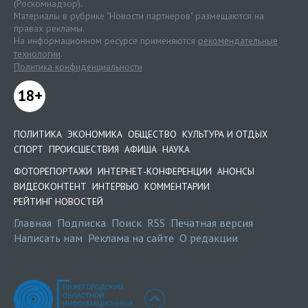
(Роскомнадзор).
Материалы в рубрике "Новости партнеров" размещаются на
правах рекламы.
На информационном ресурсе применяются
рекомендательные
технологии
.
Политика конфиденциальности
18+
ПОЛИТИКА
ЭКОНОМИКА
ОБЩЕСТВО
КУЛЬТУРА И ОТДЫХ
СПОРТ
ПРОИСШЕСТВИЯ
АФИША
НАУКА
ФОТОРЕПОРТАЖИ
ИНТЕРНЕТ-КОНФЕРЕНЦИИ
АНОНСЫ
ВИДЕОКОНТЕНТ
ИНТЕРВЬЮ
КОММЕНТАРИИ
РЕЙТИНГ НОВОСТЕЙ
Главная
Подписка
Поиск
RSS
Печатная версия
Написать нам
Реклама на сайте
О редакции