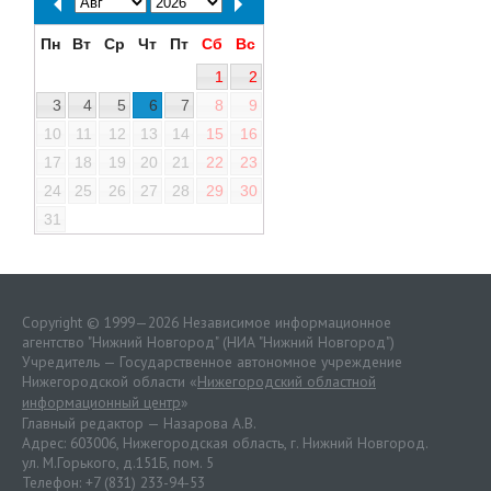
Пн
Вт
Ср
Чт
Пт
Сб
Вс
1
2
3
4
5
6
7
8
9
10
11
12
13
14
15
16
17
18
19
20
21
22
23
24
25
26
27
28
29
30
31
Copyright © 1999—2026 Независимое информационное
агентство "Нижний Новгород" (НИА "Нижний Новгород")
Учредитель — Государственное автономное учреждение
Нижегородской области «
Нижегородский областной
информационный центр
»
Главный редактор — Назарова А.В.
Адрес: 603006, Нижегородская область, г. Нижний Новгород.
ул. М.Горького, д.151Б, пом. 5
Телефон: +7 (831) 233-94-53