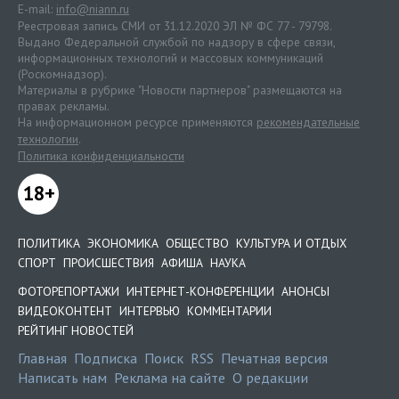
E-mail:
info@niann.ru
Реестровая запись СМИ от 31.12.2020 ЭЛ № ФС 77 - 79798.
Выдано Федеральной службой по надзору в сфере связи,
информационных технологий и массовых коммуникаций
(Роскомнадзор).
Материалы в рубрике "Новости партнеров" размещаются на
правах рекламы.
На информационном ресурсе применяются
рекомендательные
технологии
.
Политика конфиденциальности
18+
ПОЛИТИКА
ЭКОНОМИКА
ОБЩЕСТВО
КУЛЬТУРА И ОТДЫХ
СПОРТ
ПРОИСШЕСТВИЯ
АФИША
НАУКА
ФОТОРЕПОРТАЖИ
ИНТЕРНЕТ-КОНФЕРЕНЦИИ
АНОНСЫ
ВИДЕОКОНТЕНТ
ИНТЕРВЬЮ
КОММЕНТАРИИ
РЕЙТИНГ НОВОСТЕЙ
Главная
Подписка
Поиск
RSS
Печатная версия
Написать нам
Реклама на сайте
О редакции