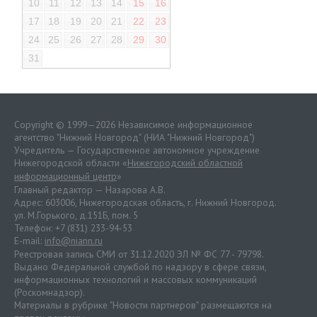
10
11
12
13
14
15
16
17
18
19
20
21
22
23
24
25
26
27
28
29
30
31
Copyright © 1999—2026 Независимое информационное
агентство "Нижний Новгород" (НИА "Нижний Новгород")
Учредитель — Государственное автономное учреждение
Нижегородской области «
Нижегородский областной
информационный центр
»
Главный редактор — Назарова А.В.
Адрес: 603006, Нижегородская область, г. Нижний Новгород.
ул. М.Горького, д.151Б, пом. 5
Телефон: +7 (831) 233-94-53
E-mail:
info@niann.ru
Реестровая запись СМИ от 31.12.2020 ЭЛ № ФС 77 - 79798.
Выдано Федеральной службой по надзору в сфере связи,
информационных технологий и массовых коммуникаций
(Роскомнадзор).
Материалы в рубрике "Новости партнеров" размещаются на