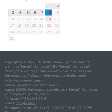
1
2
3
4
5
6
7
8
9
10
11
12
13
14
15
16
17
18
19
20
21
22
23
24
25
26
27
28
29
30
31
Copyright © 1999—2026 Независимое информационное
агентство "Нижний Новгород" (НИА "Нижний Новгород")
Учредитель — Государственное автономное учреждение
Нижегородской области «
Нижегородский областной
информационный центр
»
Главный редактор — Назарова А.В.
Адрес: 603006, Нижегородская область, г. Нижний Новгород.
ул. М.Горького, д.151Б, пом. 5
Телефон: +7 (831) 233-94-53
E-mail:
info@niann.ru
Реестровая запись СМИ от 31.12.2020 ЭЛ № ФС 77 - 79798.