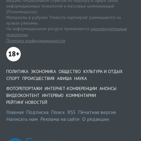
Выдано Федеральной службой по надзору в сфере связи,
информационных технологий и массовых коммуникаций
(Роскомнадзор).
Материалы в рубрике "Новости партнеров" размещаются на
правах рекламы.
На информационном ресурсе применяются
рекомендательные
технологии
.
Политика конфиденциальности
18+
ПОЛИТИКА
ЭКОНОМИКА
ОБЩЕСТВО
КУЛЬТУРА И ОТДЫХ
СПОРТ
ПРОИСШЕСТВИЯ
АФИША
НАУКА
ФОТОРЕПОРТАЖИ
ИНТЕРНЕТ-КОНФЕРЕНЦИИ
АНОНСЫ
ВИДЕОКОНТЕНТ
ИНТЕРВЬЮ
КОММЕНТАРИИ
РЕЙТИНГ НОВОСТЕЙ
Главная
Подписка
Поиск
RSS
Печатная версия
Написать нам
Реклама на сайте
О редакции