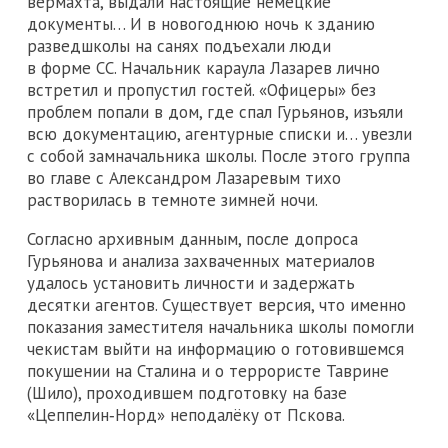
вермахта, выдали настоящие немецкие
документы… И в новогоднюю ночь к зданию
разведшколы на санях подъехали люди
в форме СС. Начальник караула Лазарев лично
встретил и пропустил гостей. «Офицеры» без
проблем попали в дом, где спал Гурьянов, изъяли
всю документацию, агентурные списки и… увезли
с собой замначальника школы. После этого группа
во главе с Александром Лазаревым тихо
растворилась в темноте зимней ночи.
Согласно архивным данным, после допроса
Гурьянова и анализа захваченных материалов
удалось установить личности и задержать
десятки агентов. Существует версия, что именно
показания заместителя начальника школы помогли
чекистам выйти на информацию о готовившемся
покушении на Сталина и о террористе Таврине
(Шило), проходившем подготовку на базе
«Цеппелин‑Норд» неподалёку от Пскова.