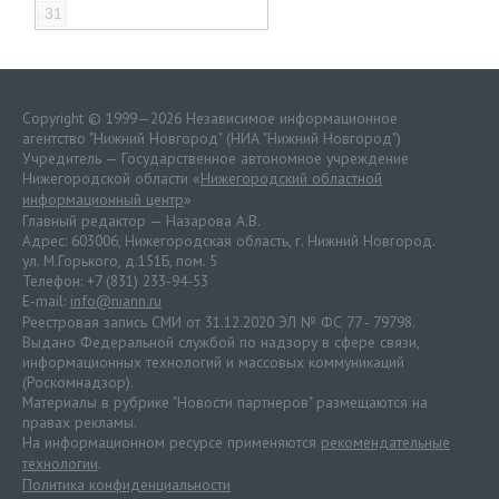
31
Copyright © 1999—2026 Независимое информационное
агентство "Нижний Новгород" (НИА "Нижний Новгород")
Учредитель — Государственное автономное учреждение
Нижегородской области «
Нижегородский областной
информационный центр
»
Главный редактор — Назарова А.В.
Адрес: 603006, Нижегородская область, г. Нижний Новгород.
ул. М.Горького, д.151Б, пом. 5
Телефон: +7 (831) 233-94-53
E-mail:
info@niann.ru
Реестровая запись СМИ от 31.12.2020 ЭЛ № ФС 77 - 79798.
Выдано Федеральной службой по надзору в сфере связи,
информационных технологий и массовых коммуникаций
(Роскомнадзор).
Материалы в рубрике "Новости партнеров" размещаются на
правах рекламы.
На информационном ресурсе применяются
рекомендательные
технологии
.
Политика конфиденциальности