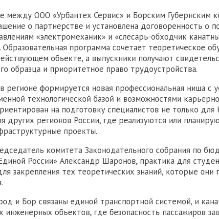
е между ООО «Урбантех Сервис» и Борским Губернским 
ашение о партнерстве и установлена договоренность о п
авлениям «электромеханик» и «слесарь-обходчик канатн
. Образовательная программа сочетает теоретическое об
действующем объекте, а выпускники получают свидетель
го образца и приоритетное право трудоустройства.
 в регионе формируется новая профессиональная ниша с 
менной технологической базой и возможностями карьерно
риентирован на подготовку специалистов не только для
для других регионов России, где реализуются или планиру
фраструктурные проекты.
едседатель комитета Законодательного собрания по бюд
Единой России» Александр Шаронов, практика для студен
ля закрепления тех теоретических знаний, которые они 
.
од и Бор связаны единой транспортной системой, и кана
х инженерных объектов, где безопасность пассажиров за