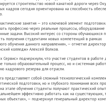
ируется строительство новой канатной дороги через Оку
ых кадров сегодня ориентирована на способность обесп
ю.
рактические занятия — это ключевой элемент подготовки
ать профессию через реальные процессы, оборудование
нные задачи. Высокий интерес со стороны обучающихся
ть получения студентами новых компетенций в рамках
ого обучения данного направления», — отметил директо
нский колледж» Алексей Волков.
х Сервис» подчеркнули, что участие студентов в работе
не только образовательный процесс, но и системная рабо
ю кадрового резерва для отрасли.
га представляет собой сложный технологический компле
етической подготовки, но и глубокого понимания всех п
 на этапе обучения студенты получают практический опыт
дальнейшем эффективно работать как на существующих, т
ых объектах», — подчеркнул генеральный директор ком