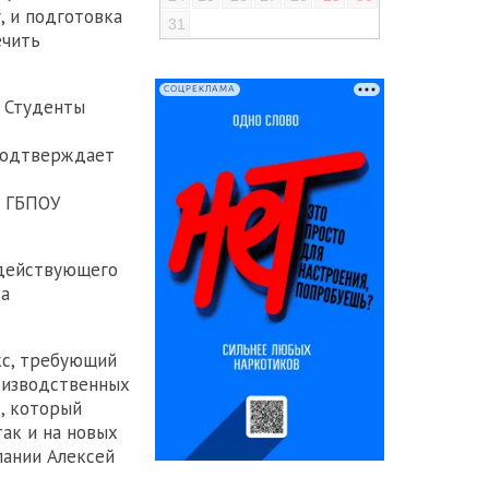
, и подготовка
31
ечить
СОЦРЕКЛАМА
. Студенты
 подтверждает
р ГБПОУ
 действующего
та
кс, требующий
роизводственных
, который
ак и на новых
пании Алексей