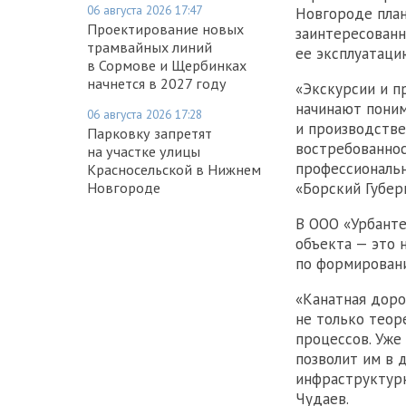
06 августа 2026 17:47
Новгороде план
Проектирование новых
заинтересованн
трамвайных линий
ее эксплуатаци
в Сормове и Щербинках
начнется в 2027 году
«Экскурсии и п
начинают поним
06 августа 2026 17:28
и производстве
Парковку запретят
востребованнос
на участке улицы
профессиональн
Красносельской в Нижнем
Новгороде
«Борский Губер
В ООО «Урбанте
объекта — это 
по формировани
«Канатная доро
не только теор
процессов. Уже
позволит им в 
инфраструктурн
Чудаев.