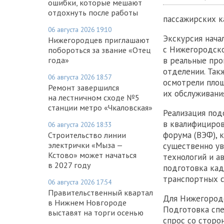
ошибки, которые мешают
отдохнуть после работы
пассажирских к
06 августа 2026 19:10
Экскурсия нача
Нижегородцев приглашают
с Нижегородско
побороться за звание «Отец
года»
в реальные пр
отделении. Так
06 августа 2026 18:57
осмотрели площ
Ремонт завершился
их обслуживани
на лестничном сходе №5
станции метро «Чкаловская»
Реализация под
в квалифициров
06 августа 2026 18:33
форума (ВЭФ), 
Строительство линии
электрички «Мыза —
существенно ув
Кстово» может начаться
технологий и а
в 2027 году
подготовка кад
транспортных с
06 августа 2026 17:54
Правительственный квартал
Для Нижегородс
в Нижнем Новгороде
Подготовка спе
выставят на торги осенью
спрос со сторо