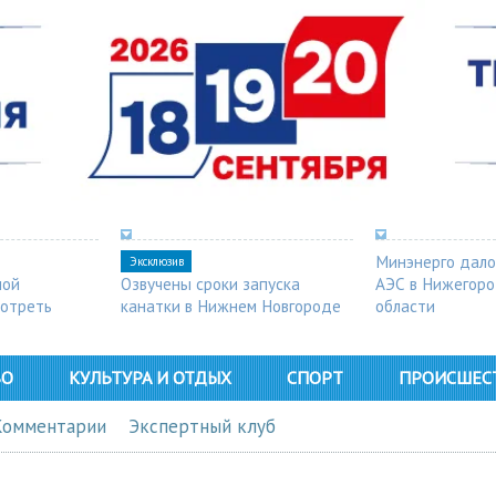
Минэнерго дало
Эксклюзив
ной
Озвучены сроки запуска
АЭС в Нижегор
мотреть
канатки в Нижнем Новгороде
области
ВО
КУЛЬТУРА И ОТДЫХ
СПОРТ
ПРОИСШЕС
Комментарии
Экспертный клуб