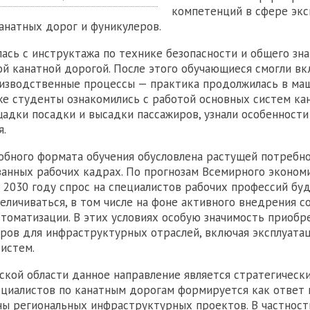
компетенций в сфере экс
анатных дорог и фуникулеров.
лась с инструктажа по технике безопасности и общего зн
й канатной дорогой. После этого обучающиеся смогли в
оизводственные процессы — практика продолжилась в ма
же студенты ознакомились с работой основных систем ка
адки посадки и высадки пассажиров, узнали особенности
я.
обного формата обучения обусловлена растущей потребн
анных рабочих кадрах. По прогнозам Всемирного эконом
к 2030 году спрос на специалистов рабочих профессий бу
еличиваться, в том числе на фоне активного внедрения 
втоматизации. В этих условиях особую значимость приобр
ров для инфраструктурных отраслей, включая эксплуата
истем.
кой области данное направление является стратегически
циалистов по канатным дорогам формируется как ответ 
ны региональных инфраструктурных проектов. В частност