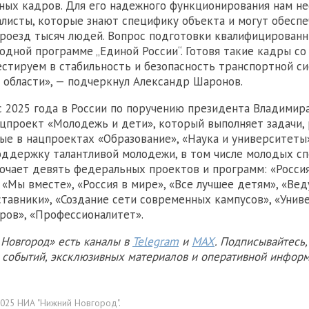
ных кадров. Для его надежного функционирования нам н
листы, которые знают специфику объекта и могут обеспе
роезд тысяч людей. Вопрос подготовки квалифицирован
родной программе „Единой России“. Готовя такие кадры со
естируем в стабильность и безопасность транспортной с
области», — подчеркнул Александр Шаронов.
с 2025 года в России по поручению президента Владимир
цпроект «Молодежь и дети», который выполняет задачи,
е в нацпроектах «Образование», «Наука и университеты
оддержку талантливой молодежи, в том числе молодых сп
чает девять федеральных проектов и программ: «Россия
 «Мы вместе», «Россия в мире», «Все лучшее детям», «Ве
ставники», «Создание сети современных кампусов», «Унив
ров», «Профессионалитет».
Новгород» есть каналы в
Telegram
и
MAX
. Подписывайтесь,
х событий, эксклюзивных материалов и оперативной информ
025 НИА "Нижний Новгород".