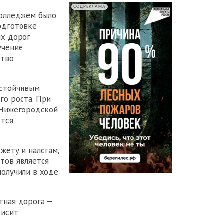
СОЦРЕКЛАМА
колледжем было
одготовке
ых дорог
учение
ство
устойчивым
го роста. При
 Нижегородской
ются
жету и налогам,
тов является
получили в ходе
тная дорога —
висит