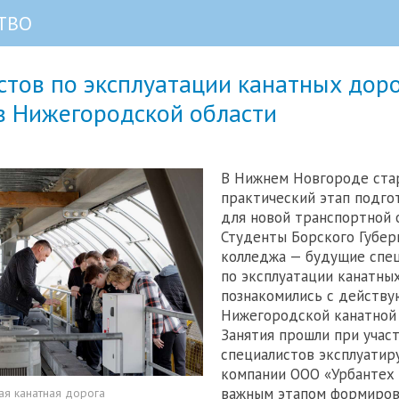
ТВО
тов по эксплуатации канатных доро
в Нижегородской области
В Нижнем Новгороде ста
практический этап подго
для новой транспортной 
Студенты Борского Губер
колледжа — будущие спе
по эксплуатации канатны
познакомились с действ
Нижегородской канатной 
Занятия прошли при учас
специалистов эксплуати
компании ООО «Урбантех 
важным этапом формиров
я канатная дорога