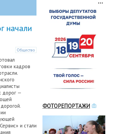
г начали
Общество
ртовал
товки кадров
отрасли.
нского
циалисты
х дорог —
ующей
ФОТОРЕПОРТАЖИ
дорогой.
тии
рующей
Сервис» и стали
ания