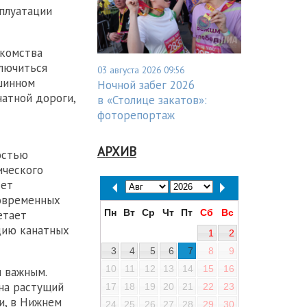
плуатации
акомства
ключиться
03 августа 2026 09:56
шинном
Ночной забег 2026
натной дороги,
в «Столице закатов»:
фоторепортаж
АРХИВ
остью
ического
дет
современных
Пн
Вт
Ср
Чт
Пт
Сб
Вс
етает
цию канатных
1
2
3
4
5
6
7
8
9
10
11
12
13
14
15
16
 важным.
на растущий
17
18
19
20
21
22
23
и, в Нижнем
24
25
26
27
28
29
30