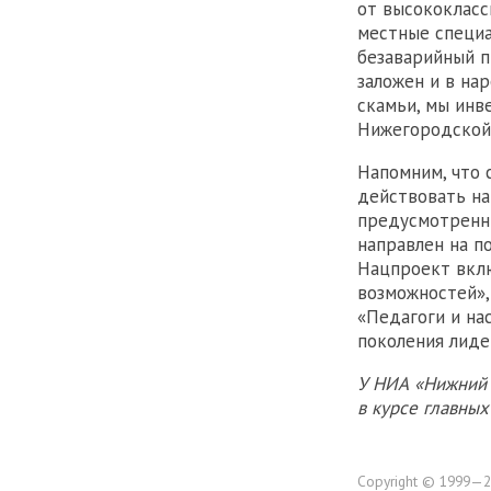
от высококласс
местные специа
безаварийный п
заложен и в на
скамьи, мы инв
Нижегородской 
Напомним, что 
действовать на
предусмотренны
направлен на п
Нацпроект вклю
возможностей»,
«Педагоги и на
поколения лиде
У НИА «Нижний 
в курсе главны
Copyright © 1999—2