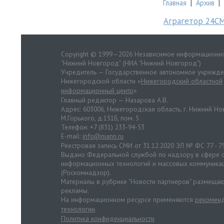
Главная
|
Архив
|
Аграгетор 24С
Copyright © 1999—2026 Независимое информационно
"Нижний Новгород" (НИА "Нижний Новгород")
Учредитель — Государственное автономное учрежд
Нижегородской области «
Нижегородский областной
информационный центр
»
Главный редактор — Назарова А.В.
Адрес: 603006, Нижегородская область, г. Нижний Нов
М.Горького, д.151Б, пом. 5
Телефон: +7 (831) 233-94-53
E-mail:
info@niann.ru
Реестровая запись СМИ от 31.12.2020 ЭЛ № ФС 77 - 7
Выдано Федеральной службой по надзору в сфере с
информационных технологий и массовых коммуника
(Роскомнадзор).
Материалы в рубрике "Новости партнеров" размещаю
рекламы.
На информационном ресурсе применяются
рекоменд
технологии
.
Политика конфиденциальности