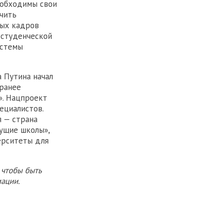
еобходимы свои
чить
ных кадров
 студенческой
истемы
а Путина начал
 ранее
». Нацпроект
ециалистов.
 — страна
дущие школы»,
ерситеты для
 чтобы быть
ации.