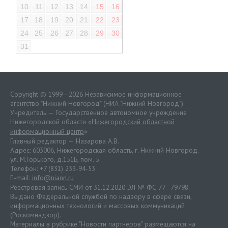
10
11
12
13
14
15
16
17
18
19
20
21
22
23
24
25
26
27
28
29
30
31
Copyright © 1999—2026 Независимое информационное
агентство "Нижний Новгород" (НИА "Нижний Новгород")
Учредитель — Государственное автономное учреждение
Нижегородской области «
Нижегородский областной
информационный центр
»
Главный редактор — Назарова А.В.
Адрес: 603006, Нижегородская область, г. Нижний Новгород.
ул. М.Горького, д.151Б, пом. 5
Телефон: +7 (831) 233-94-53
E-mail:
info@niann.ru
Реестровая запись СМИ от 31.12.2020 ЭЛ № ФС 77 - 79798.
Выдано Федеральной службой по надзору в сфере связи,
информационных технологий и массовых коммуникаций
(Роскомнадзор).
Материалы в рубрике "Новости партнеров" размещаются на