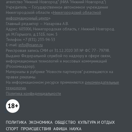
агентство "Нижний Новгород" (НИА "Нижний Новгород")
Учредитель — Государственное автономное учреждение
Нижегородской области «
Нижегородский областной
информационный центр
»
Главный редактор — Назарова А.В.
Адрес: 603006, Нижегородская область, г. Нижний Новгород.
ул. М.Горького, д.151Б, пом. 5
Телефон: +7 (831) 233-94-53
E-mail:
info@niann.ru
Реестровая запись СМИ от 31.12.2020 ЭЛ № ФС 77 - 79798.
Выдано Федеральной службой по надзору в сфере связи,
информационных технологий и массовых коммуникаций
(Роскомнадзор).
Материалы в рубрике "Новости партнеров" размещаются на
правах рекламы.
На информационном ресурсе применяются
рекомендательные
технологии
.
Политика конфиденциальности
18+
ПОЛИТИКА
ЭКОНОМИКА
ОБЩЕСТВО
КУЛЬТУРА И ОТДЫХ
СПОРТ
ПРОИСШЕСТВИЯ
АФИША
НАУКА