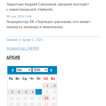
Защитник Андрей Сальников продлил контракт
с нижегородской «Чайкой»
08 мая 2026 14:46
Гендиректор ХК «Торпедо» рассказал, кто может
покинуть команду в межсезонье
Главная
|
Архив
|
2026
Аграгетор 24СМИ
АРХИВ
Пн
Вт
Ср
Чт
Пт
Сб
Вс
1
2
3
4
5
6
7
8
9
10
11
12
13
14
15
16
17
18
19
20
21
22
23