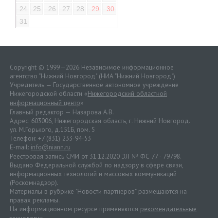
24
25
26
27
28
29
30
31
Copyright © 1999—2026 Независимое информационное
агентство "Нижний Новгород" (НИА "Нижний Новгород")
Учредитель — Государственное автономное учреждение
Нижегородской области «
Нижегородский областной
информационный центр
»
Главный редактор — Назарова А.В.
Адрес: 603006, Нижегородская область, г. Нижний Новгород.
ул. М.Горького, д.151Б, пом. 5
Телефон: +7 (831) 233-94-53
E-mail:
info@niann.ru
Реестровая запись СМИ от 31.12.2020 ЭЛ № ФС 77 - 79798.
Выдано Федеральной службой по надзору в сфере связи,
информационных технологий и массовых коммуникаций
(Роскомнадзор).
Материалы в рубрике "Новости партнеров" размещаются на
правах рекламы.
На информационном ресурсе применяются
рекомендательные