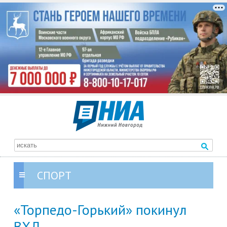
СПОРТ
«Торпедо-Горький» покинул
ВХЛ