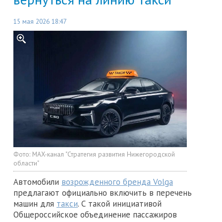
15 мая 2026 18:47
Фото:
MAX-канал "Стратегия развития Нижегородской
области"
Автомобили
возрожденного бренда Volga
предлагают официально включить в перечень
машин для
такси
. С такой инициативой
Общероссийское объединение пассажиров