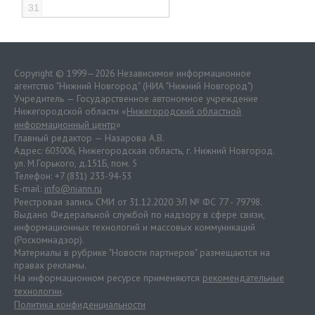
31
Copyright © 1999—2026 Независимое информационное
агентство "Нижний Новгород" (НИА "Нижний Новгород")
Учредитель — Государственное автономное учреждение
Нижегородской области «
Нижегородский областной
информационный центр
»
Главный редактор — Назарова А.В.
Адрес: 603006, Нижегородская область, г. Нижний Новгород.
ул. М.Горького, д.151Б, пом. 5
Телефон: +7 (831) 233-94-53
E-mail:
info@niann.ru
Реестровая запись СМИ от 31.12.2020 ЭЛ № ФС 77 - 79798.
Выдано Федеральной службой по надзору в сфере связи,
информационных технологий и массовых коммуникаций
(Роскомнадзор).
Материалы в рубрике "Новости партнеров" размещаются на
правах рекламы.
На информационном ресурсе применяются
рекомендательные
технологии
.
Политика конфиденциальности