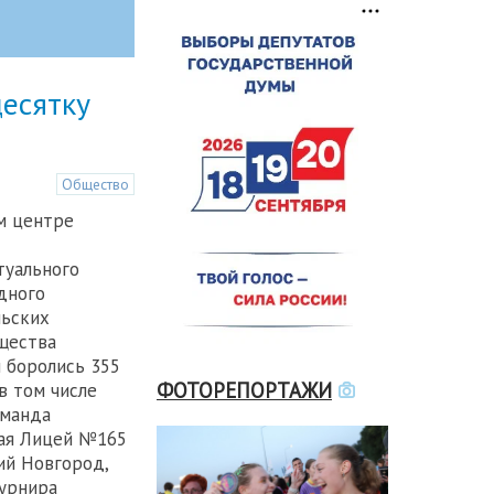
десятку
Общество
м центре
туального
дного
льских
щества
м боролись 355
ФОТОРЕПОРТАЖИ
в том числе
оманда
щая Лицей №165
ний Новгород,
Турнира