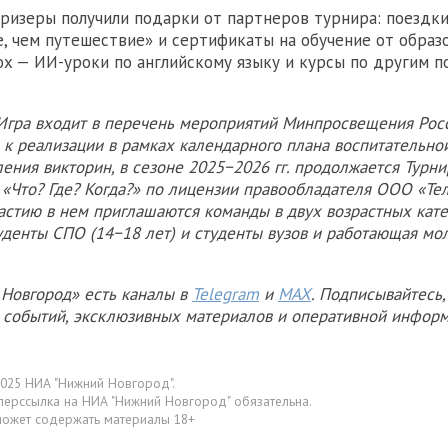
ризеры получили подарки от партнеров турнира: поездки
, чем путешествие» и сертификаты на обучение от образ
box — ИИ-уроки по английскому языку и курсы по другим 
 Игра входит в перечень мероприятий Минпросвещения Рос
к реализации в рамках календарного плана воспитательной
ния викторин, в сезоне 2025−2026 гг. продолжается Турни
 «Что? Где? Когда?» по лицензии правообладателя ООО «Те
частию в нем приглашаются команды в двух возрастных кате
уденты СПО (14−18 лет) и студенты вузов и работающая мо
Новгород» есть каналы в
Telegram
и
MAX
. Подписывайтесь,
х событий, эксклюзивных материалов и оперативной информ
025 НИА "Нижний Новгород".
перссылка на НИА "Нижний Новгород" обязательна.
может содержать материалы 18+