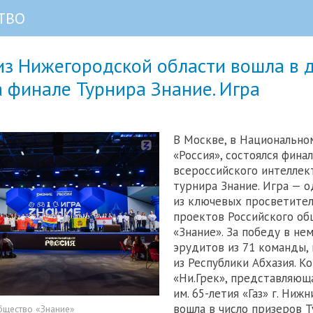
ТВО
из Нижегородской области вошла в 
 финале Турнира Знание. Игра
В Москве, в Национально
«Россия», состоялся финал
всероссийского интеллек
турнира Знание. Игра — о
из ключевых просветите
проектов Российского об
«Знание». За победу в не
эрудитов из 71 команды, 
из Республики Абхазия. К
«Ни.Грек», представляю
им. 65-летия «Газ» г. Ниж
вошла в число призеров 
бщество «Знание»