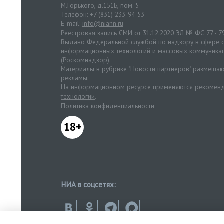
М.Горького, д.151Б, пом. 5
Телефон: +7 (831) 233-94-53
E-mail:
info@niann.ru
Реестровая запись СМИ от 31.12.2020 ЭЛ № ФС 77 - 7
Выдано Федеральной службой по надзору в сфере с
информационных технологий и массовых коммуника
(Роскомнадзор).
Материалы в рубрике "Новости партнеров" размещаю
рекламы.
На информационном ресурсе применяются
рекоменд
технологии
.
Политика конфиденциальности
18+
НИА в соцсетях: