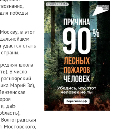
вознание,
СОЦРЕКЛАМА
 для победы
Москву, в этот
В дальнейшем
 удастся стать
 страны.
Средняя школа
ть). В число
Красноярский
ика Марий Эл),
Пензенская
Героя
и, да!»
бласть),
 Волгоградская
п. Мостовского,