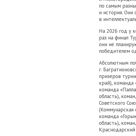
по самым разны
и история. Они
в интеллектуал
На 2026 год у 
раз на финал Т
они не планиру
победителем од
Абсолютным поб
г. Багратионовс
призеров турни
край), команда
команда «Палла
область), кома
Советского Сою
(Коммунарская 
команда «Горын
область), кома
Краснодарский 