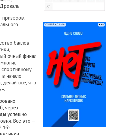
Древаль.
31
 призеров.
ального
СОЦРЕКЛАМА
ество баллов
ики,
вый очный финал
 многие
о спортивному
 в начале
 делай все, что
ь».
ровано
б, через
нды успешно
овня. Все это —
№ 165
пиадники