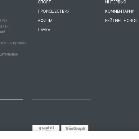
СПОРТ
ИНТЕРВЬЮ
ПРОИСШЕСТВИЯ
КОММЕНТАРИИ
9798.
АФИША
РЕЙТИНГ НОВОС
вязи,
НАУКА
ций
тся на правах
ательные