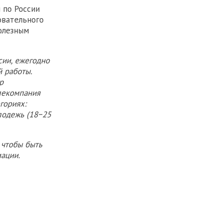
 по России
овательного
полезным
сии, ежегодно
 работы.
р
лекомпания
гориях:
лодежь (18−25
 чтобы быть
ации.