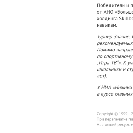
Победители и п
от АНО «Больше
холдинга Skill
навыкам.
Турнир Знание.
рекомендуемых 
Помимо направле
по спортивному
„Игра-ТВ“». К у
школьники и ст
лет).
У НИА «Нижний 
в курсе главны
Copyright © 1999—2
При перепечатке ги
Настоящий ресурс 