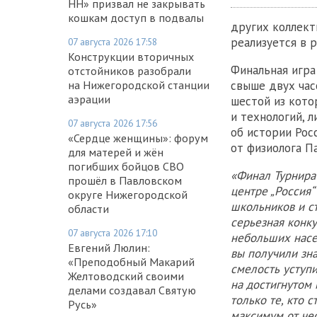
НН» призвал не закрывать
кошкам доступ в подвалы
других коллект
реализуется в 
07 августа 2026 17:58
Конструкции вторичных
Финальная игра
отстойников разобрали
на Нижегородской станции
свыше двух час
аэрации
шестой из кото
и технологий, 
07 августа 2026 17:56
об истории Рос
«Сердце женщины»: форум
от физиолога П
для матерей и жён
погибших бойцов СВО
«Финал Турнира
прошёл в Павловском
центре „Россия
округе Нижегородской
школьников и ст
области
серьезная конк
07 августа 2026 17:10
небольших насел
Евгений Люлин:
вы получили зна
«Преподобный Макарий
смелость уступи
Желтоводский своими
на достигнутом 
делами создавал Святую
только те, кто 
Русь»
максимум от че