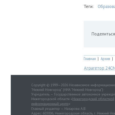
Теги:
Образов
Поделиться
Главная
|
Архив
|
Аграгетор 24С
Copyright © 1999—2026 Независимое информационно
"Нижний Новгород" (НИА "Нижний Новгород")
Учредитель — Государственное автономное учрежд
Нижегородской области «
Нижегородский областной
информационный центр
»
Главный редактор — Назарова А.В.
Адрес: 603006, Нижегородская область, г. Нижний Нов