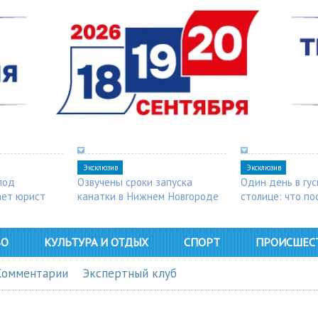
Эксклюзив
Эксклюзив
под
Озвучены сроки запуска
Один день в гу
ает юрист
канатки в Нижнем Новгороде
столице: что п
в Арзамасе
ВО
КУЛЬТУРА И ОТДЫХ
СПОРТ
ПРОИСШЕС
Комментарии
Экспертный клуб