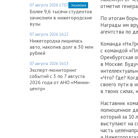
07 августа 2026 17:07
отметил генера
Эксклюзив
Более 9,6 тысячи студентов
зачислили в нижегородские
По итогам борь
вузы
Награды им вру
агентства по д
07 августа 2026 16:22
Нижегородка лишилась
Команда «Ни.Гр
авто, накопив долг в 30 млн
с командой «Пл
рублей
Оренбургская об
07 августа 2026 16:13
в Москве. Буду
Эксперт-мониторинг
интеллектуальн
событий с 3 по 7 августа
«Что? Где? Когд
2026 года от АНО «Минин-
своего пути в 
центр»
в твоих силах, 
Наставник кома
полноценное дв
который за 10 
выступают на с
часть целенапр
и Нижегородско