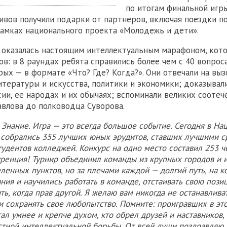
по итогам финальной игры
ивов получили подарки от партнеров, включая поездки по
рамках национального проекта «Молодежь и дети».
 оказалась настоящим интеллектуальным марафоном, кот
ов: в 8 раундах ребята справились более чем с 40 вопро
рых — в формате «Что? Где? Когда?». Они отвечали на выз
литературы и искусства, политики и экономики; доказывали
сии, ее народах и их обычаях; вспоминали великих сооте
авлова до полководца Суворова.
 Знание. Игра — это всегда большое событие. Сегодня в Н
“ собрались 355 лучших юных эрудитов, ставших лучшими с
удентов колледжей. Конкурс на одно место составил 253 ч
уренция! Турнир объединил команды из крупных городов и 
енных пунктов, но за плечами каждой — долгий путь, на к
ния и научились работать в команде, отстаивать свою пози
ть, когда прав другой. Я желаю вам никогда не останавлива
и сохранять свое любопытство. Помните: проигравших в это
стал умнее и крепче духом, кто обрел друзей и наставников,
стной интеллектуальной борьбы. От всей души поздравляю 