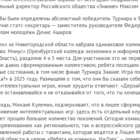
льный директор Российского общества «Знание» Максим 
бы были определены абсолютный победитель Турнира и 9
чил статс-секретарь — заместитель руководителя Федер
елам молодёжи Денис Аширов.
ек» из Нижегородской области набрала одинаковое колич
юс Минус» (Оренбургский колледж экономики и информат
ласть), разделив 4 и 5 места. Для участников это не пер
чи давно сформированным коллективом, ребята посещали
ые состязания, в том числе финал Турнира Знание. Игра п
а?» в 2025 году. Размышляя о том, что они бы сказали себе
интеллектуальных играх, юные эрудиты отвечают: «Дерзай,
не останавливайся и не отказывайся от того, что ты хочеш
нды, Михаил Кулемин, подчеркивает, что в лицее сформи
ижение интеллектуальных игр: здесь есть отдельный клу
лет прошло большое количество поколений. Сегодня кома
оревнованиях как регионального, так и всероссийского ур
авленной работы с талантами, которая ведется в Лицее 
й области в целом. «Ребята из команды „Ни.Грек“ — олим