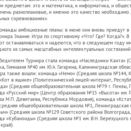
м предметам: это и математика, и информатика, и общест
 очень разноплановые, и именно это качество необходимо
ьных соревнованиях».
команды амбициозные планы: в июне они вновь приедут в 
урнира Знание. Игра по спортивному «Что? Где? Когда?». 
ют останавливаться и надеются, что в следующем году им
ного из самых масштабных интеллектуальных состязаний
едителем Турнира стала команда «Наследники Канта» (
ка, Гимназия №40 им. Ю.А. Гагарина, Калининградская облас
ра также вошли: команда «Немо» (Средняя школа №144, 
 «Кот в ящике» (Политехнический лицей-интернат, Республ
да» (Средняя общеобразовательная школа №79 г. Пензы, 
нда «Русский мир» (Центр образования №15 «Высота» им. 
за М.П. Девятаева, Республика Мордовия), команда «Кстат
средняя общеобразовательная школа №1, Ленинградская о
ыч» (Средняя школа №129 Советского района Волгограда,
нда «Кубаноиды» (Средняя школа №1 им. В.Н. Березуцкого 
край).