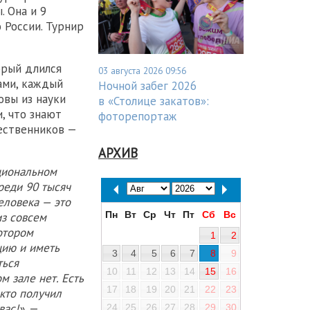
. Она и 9
 России. Турнир
орый длился
03 августа 2026 09:56
сами, каждый
Ночной забег 2026
овы из науки
в «Столице закатов»:
, что знают
фоторепортаж
чественников —
АРХИВ
ациональном
реди 90 тысяч
еловека — это
Пн
Вт
Ср
Чт
Пт
Сб
Вс
из совсем
отором
1
2
цию и иметь
3
4
5
6
7
8
9
ться
10
11
12
13
14
15
16
м зале нет. Есть
17
18
19
20
21
22
23
 кто получил
вас!»
, —
24
25
26
27
28
29
30