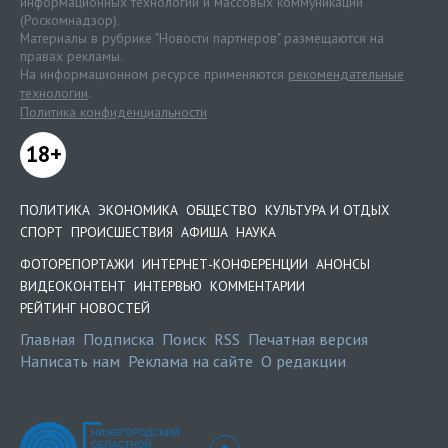
информационных технологий и массовых коммуникаций
(Роскомнадзор).
Материалы в рубрике "Новости партнеров" размещаются на
правах рекламы.
На информационном ресурсе применяются
рекомендательные
технологии
.
Политика конфиденциальности
18+
ПОЛИТИКА
ЭКОНОМИКА
ОБЩЕСТВО
КУЛЬТУРА И ОТДЫХ
СПОРТ
ПРОИСШЕСТВИЯ
АФИША
НАУКА
ФОТОРЕПОРТАЖИ
ИНТЕРНЕТ-КОНФЕРЕНЦИИ
АНОНСЫ
ВИДЕОКОНТЕНТ
ИНТЕРВЬЮ
КОММЕНТАРИИ
РЕЙТИНГ НОВОСТЕЙ
Главная
Подписка
Поиск
RSS
Печатная версия
Написать нам
Реклама на сайте
О редакции