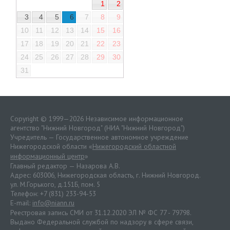
1
2
3
4
5
6
7
8
9
10
11
12
13
14
15
16
17
18
19
20
21
22
23
24
25
26
27
28
29
30
31
Copyright © 1999—2026 Независимое информационное
агентство "Нижний Новгород" (НИА "Нижний Новгород")
Учредитель — Государственное автономное учреждение
Нижегородской области «
Нижегородский областной
информационный центр
»
Главный редактор — Назарова А.В.
Адрес: 603006, Нижегородская область, г. Нижний Новгород.
ул. М.Горького, д.151Б, пом. 5
Телефон: +7 (831) 233-94-53
E-mail:
info@niann.ru
Реестровая запись СМИ от 31.12.2020 ЭЛ № ФС 77 - 79798.
Выдано Федеральной службой по надзору в сфере связи,