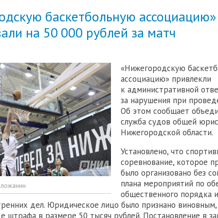
одскую баскетбольную ассоциацию»
ли на 50 000 рублей за матч
«Нижегородскую баскет
ассоциацию» привлекли
к административной отв
за нарушения при провед
Об этом сообщает объеди
служба судов общей юри
Нижегородской области.
Установлено, что спортив
соревнование, которое п
было организовано без со
плана мероприятий по об
оложанин
общественного порядка и
тренних дел. Юридическое лицо было признано виновным,
де штрафа в размере 50 тысяч рублей. Постановление в за