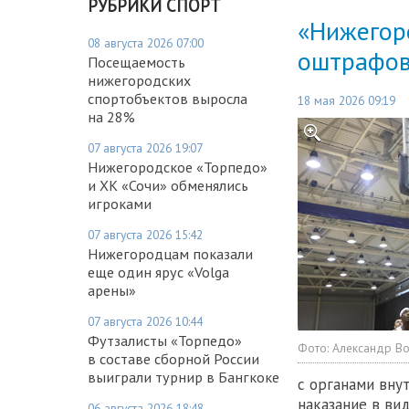
РУБРИКИ СПОРТ
«Нижегор
08 августа 2026 07:00
оштрафова
Посещаемость
нижегородских
спортобъектов выросла
18 мая 2026 09:19
на 28%
07 августа 2026 19:07
Нижегородское «Торпедо»
и ХК «Сочи» обменялись
игроками
07 августа 2026 15:42
Нижегородцам показали
еще один ярус «Volga
арены»
07 августа 2026 10:44
Футзалисты «Торпедо»
Фото:
Александр В
в составе сборной России
выиграли турнир в Бангкоке
с органами вну
наказание в ви
06 августа 2026 18:48