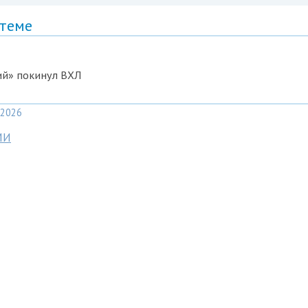
 теме
ий» покинул ВХЛ
2026
МИ