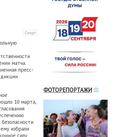
Спорт
больную
етственности
ении матча.
ненная пресс-
сдикции
ФОТОРЕПОРТАЖИ
ное
рошло 10 марта,
гласования
еспечению
 безопасности
 ему избрали
конное силу