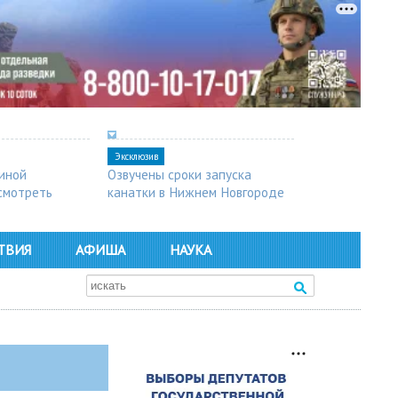
Эксклюзив
синой
Озвучены сроки запуска
осмотреть
канатки в Нижнем Новгороде
ТВИЯ
АФИША
НАУКА