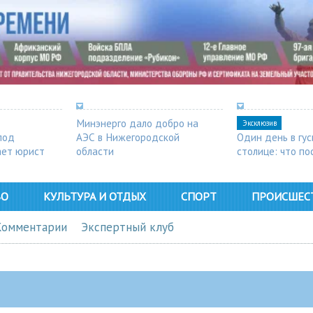
Минэнерго дало добро на
Эксклюзив
под
АЭС в Нижегородской
Один день в гу
ает юрист
области
столице: что п
в Арзамасе
ВО
КУЛЬТУРА И ОТДЫХ
СПОРТ
ПРОИСШЕС
Комментарии
Экспертный клуб