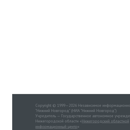
Copyright © 1999—2026 Независимое информационно
"Нижний Новгород" (НИА "Нижний Новгород")
Учредитель — Государственное автономное учрежд
Нижегородской области «
Нижегородский областной
информационный центр
»