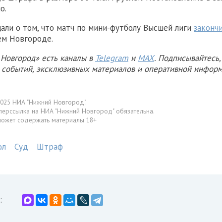
о.
али о том, что матч по мини-футболу Высшей лиги
законч
ем Новгороде.
Новгород» есть каналы в
Telegram
и
MAX
. Подписывайтесь,
х событий, эксклюзивных материалов и оперативной информ
025 НИА "Нижний Новгород".
перссылка на НИА "Нижний Новгород" обязательна.
может содержать материалы 18+
ол
Суд
Штраф
: