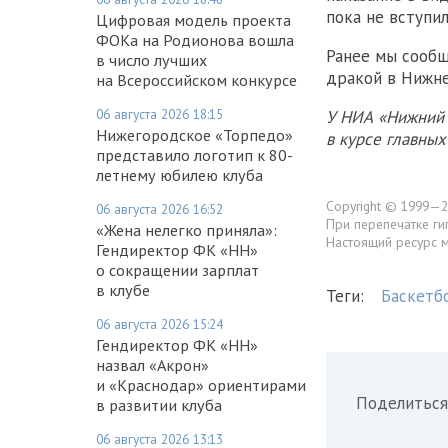
пока не вступил
Цифровая модель проекта
ФОКа на Родионова вошла
Ранее мы сообщ
в число лучших
дракой в Нижн
на Всероссийском конкурсе
06 августа 2026 18:15
У НИА «Нижний 
Нижегородское «Торпедо»
в курсе главны
представило логотип к 80-
летнему юбилею клуба
Copyright © 1999—2
06 августа 2026 16:52
При перепечатке ги
«Жена нелегко приняла»:
Настоящий ресурс 
Гендиректор ФК «НН»
о сокращении зарплат
в клубе
Теги:
Баскетб
06 августа 2026 15:24
Гендиректор ФК «НН»
назвал «Акрон»
и «Краснодар» ориентирами
Поделиться
в развитии клуба
06 августа 2026 13:13