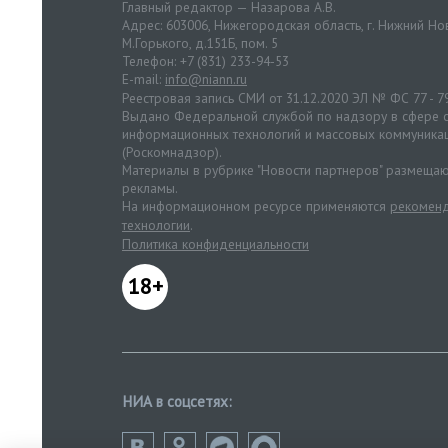
Главный редактор — Назарова А.В.
Адрес: 603006, Нижегородская область, г. Нижний Нов
М.Горького, д.151Б, пом. 5
Телефон: +7 (831) 233-94-53
E-mail:
info@niann.ru
Реестровая запись СМИ от 31.12.2020 ЭЛ № ФС 77 - 7
Выдано Федеральной службой по надзору в сфере с
информационных технологий и массовых коммуника
(Роскомнадзор).
Материалы в рубрике "Новости партнеров" размещаю
рекламы.
На информационном ресурсе применяются
рекоменд
технологии
.
Политика конфиденциальности
18+
НИА в соцсетях: