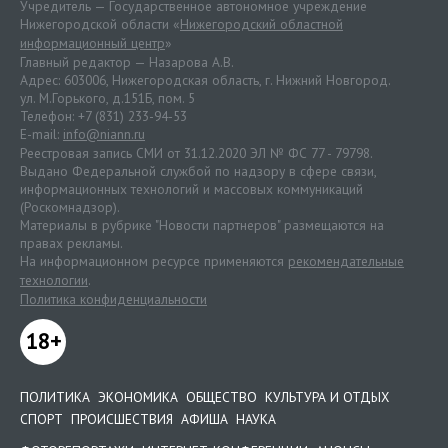
Учредитель — Государственное автономное учреждение
Нижегородской области «
Нижегородский областной
информационный центр
»
Главный редактор — Назарова А.В.
Адрес: 603006, Нижегородская область, г. Нижний Новгород.
ул. М.Горького, д.151Б, пом. 5
Телефон: +7 (831) 233-94-53
E-mail:
info@niann.ru
Реестровая запись СМИ от 31.12.2020 ЭЛ № ФС 77 - 79798.
Выдано Федеральной службой по надзору в сфере связи,
информационных технологий и массовых коммуникаций
(Роскомнадзор).
Материалы в рубрике "Новости партнеров" размещаются на
правах рекламы.
На информационном ресурсе применяются
рекомендательные
технологии
.
Политика конфиденциальности
18+
ПОЛИТИКА
ЭКОНОМИКА
ОБЩЕСТВО
КУЛЬТУРА И ОТДЫХ
СПОРТ
ПРОИСШЕСТВИЯ
АФИША
НАУКА