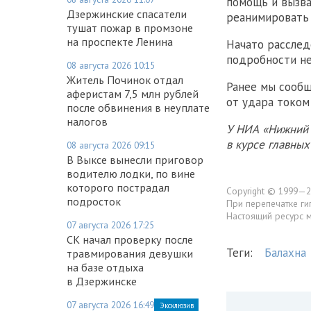
помощь и вызва
Дзержинские спасатели
реанимировать 
тушат пожар в промзоне
на проспекте Ленина
Начато расслед
подробности не
08 августа 2026 10:15
Житель Починок отдал
Ранее мы сообщ
аферистам 7,5 млн рублей
от удара током
после обвинения в неуплате
налогов
У НИА «Нижний 
в курсе главны
08 августа 2026 09:15
В Выксе вынесли приговор
водителю лодки, по вине
которого пострадал
Copyright © 1999—2
подросток
При перепечатке ги
Настоящий ресурс 
07 августа 2026 17:25
СК начал проверку после
Теги:
Балахна
травмирования девушки
на базе отдыха
в Дзержинске
07 августа 2026 16:49
Эксклюзив