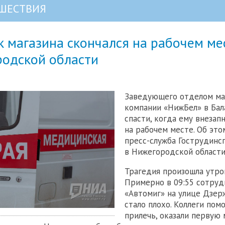
ШЕСТВИЯ
 магазина скончался на рабочем ме
родской области
Заведующего отделом ма
компании «НижБел» в Бал
спасти, когда ему внезап
на рабочем месте. Об эт
пресс-служба Гострудинс
в Нижегородской области
Трагедия произошла утром
Примерно в 09:55 сотруд
«Автомиг» на улице Дзер
стало плохо. Коллеги пом
прилечь, оказали первую