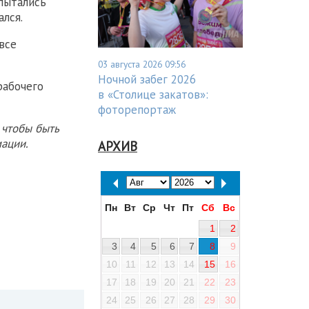
пытались
ался.
все
03 августа 2026 09:56
Ночной забег 2026
рабочего
в «Столице закатов»:
фоторепортаж
 чтобы быть
ации.
АРХИВ
Пн
Вт
Ср
Чт
Пт
Сб
Вс
1
2
3
4
5
6
7
8
9
10
11
12
13
14
15
16
17
18
19
20
21
22
23
24
25
26
27
28
29
30