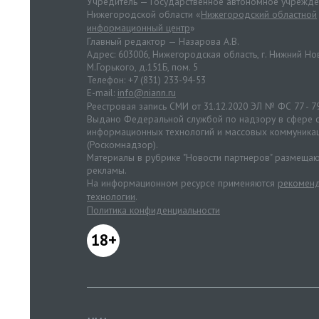
Учредитель — Государственное автономное учрежд
Нижегородской области «
Нижегородский областной
информационный центр
»
Главный редактор — Назарова А.В.
Адрес: 603006, Нижегородская область, г. Нижний Нов
М.Горького, д.151Б, пом. 5
Телефон: +7 (831) 233-94-53
E-mail:
info@niann.ru
Реестровая запись СМИ от 31.12.2020 ЭЛ № ФС 77 - 7
Выдано Федеральной службой по надзору в сфере с
информационных технологий и массовых коммуника
(Роскомнадзор).
Материалы в рубрике "Новости партнеров" размещаю
рекламы.
На информационном ресурсе применяются
рекоменд
технологии
.
Политика конфиденциальности
18+