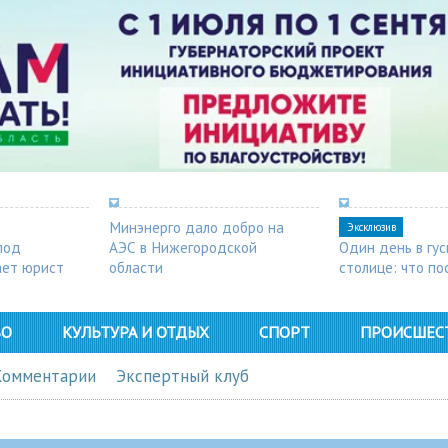
Минэнерго дало добро на
Эксклюзив
под
АЭС в Нижегородской
Один день в гу
ает юрист
области
столице: что п
в Арзамасе
ВО
КУЛЬТУРА И ОТДЫХ
СПОРТ
ПРОИСШЕС
Комментарии
Экспертный клуб