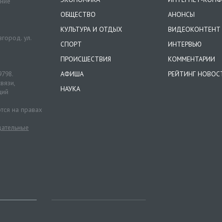
ение
ОБЩЕСТВО
АНОНСЫ
КУЛЬТУРА И ОТДЫХ
ВИДЕОКОНТЕНТ
город. ул.
СПОРТ
ИНТЕРВЬЮ
ПРОИСШЕСТВИЯ
КОММЕНТАРИИ
9798.
АФИША
РЕЙТИНГ НОВОС
вязи,
НАУКА
ций
тся на правах
ательные