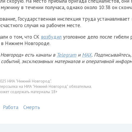
ли скорую. На место прибыла бригада специалистов, они 
мужчину в течении получаса, однако около 10:38 он сконч
ование, Государственная инспекция труда устанавливает 
счастного случая на рабочем месте.
али о том, что СК
возбудил
уголовное дело после гибели 
 в Нижнем Новгороде.
Новгород» есть каналы в
Telegram
и
MAX
. Подписывайтесь,
х событий, эксклюзивных материалов и оперативной информ
025 НИА "Нижний Новгород".
перссылка на НИА "Нижний Новгород" обязательна.
может содержать материалы 18+
Работа
Смерть