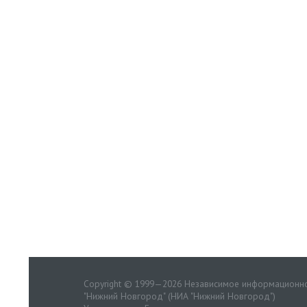
Copyright © 1999—2026 Независимое информационно
"Нижний Новгород" (НИА "Нижний Новгород")