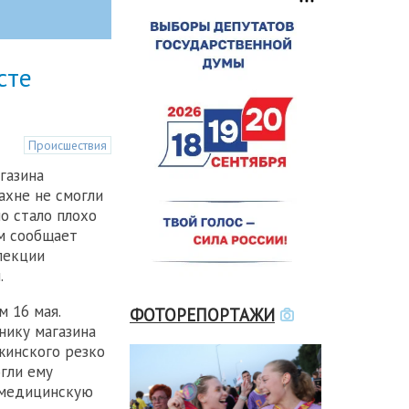
сте
Происшествия
газина
ахне не смогли
но стало плохо
ом сообщает
пекции
.
 16 мая.
ФОТОРЕПОРТАЖИ
нику магазина
жинского резко
огли ему
 медицинскую