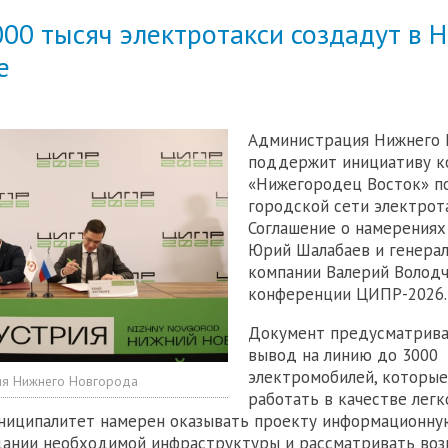
000 тысяч электротакси создадут в
е
Администрация Нижнего 
поддержит инициативу к
«Нижегородец Восток» п
городской сети электрота
Соглашение о намерениях
Юрий Шалабаев и генера
компании Валерий Володч
конференции ЦИПР-2026.
Документ предусматрива
вывод на линию до 3000
электромобилей, которые
ия Нижнего Новгорода
работать в качестве легк
униципалитет намерен оказывать проекту информационн
дании необходимой инфраструктуры и рассматривать во