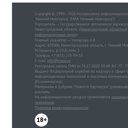
Copyright © 1999—2026 Независимое информационно
"Нижний Новгород" (НИА "Нижний Новгород")
Учредитель — Государственное автономное учрежд
Нижегородской области «
Нижегородский областной
информационный центр
»
Главный редактор — Назарова А.В.
Адрес: 603006, Нижегородская область, г. Нижний Нов
М.Горького, д.151Б, пом. 5
Телефон: +7 (831) 233-94-53
E-mail:
info@niann.ru
Реестровая запись СМИ от 31.12.2020 ЭЛ № ФС 77 - 7
Выдано Федеральной службой по надзору в сфере с
информационных технологий и массовых коммуника
(Роскомнадзор).
Материалы в рубрике "Новости партнеров" размещаю
рекламы.
На информационном ресурсе применяются
рекоменд
технологии
.
Политика конфиденциальности
18+