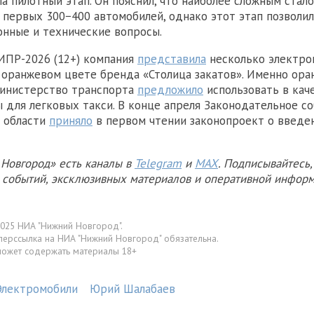
а пилотный этап. Он пояснил, что наиболее сложным стал
 первых 300−400 автомобилей, однако этот этап позволи
онные и технические вопросы.
ИПР-2026 (12+) компания
представила
несколько электро
оранжевом цвете бренда «Столица закатов». Именно ора
министерство транспорта
предложило
использовать в кач
 для легковых такси. В конце апреля Законодательное с
 области
приняло
в первом чтении законопроект о введе
Новгород» есть каналы в
Telegram
и
MAX
. Подписывайтесь,
х событий, эксклюзивных материалов и оперативной информ
025 НИА "Нижний Новгород".
перссылка на НИА "Нижний Новгород" обязательна.
может содержать материалы 18+
Электромобили
Юрий Шалабаев