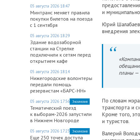
предоставлени
05 августа 2026 18:47
и муниципально
Минтранс меняет правила
покупки билетов на поезда
Юрий Шалабаев 
с 1 сентября
внедрения элек
05 августа 2026 18:29
Здание водозаборной
станции на Стрелке
подключили к сетям перед
«Компани
открытием кафе
обещания
05 августа 2026 18:14
планы — 
Нижегородские волонтеры
передали помощь
резервистам «БАРС-НН»
По словам мэра
05 августа 2026 17:56
Эксклюзив
транспорта и с
Тематический поезд
к выборам-2026 запустили
Кроме того, эт
в Нижнем Новгороде
и туристов.
05 августа 2026 17:23
Эксклюзив
Валерий Володч
Еще 250 точек доступа