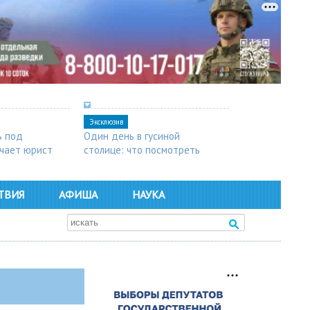
Эксклюзив
ь под
Один день в гусиной
чает юрист
столице: что посмотреть
в Арзамасе
ТВИЯ
АФИША
НАУКА