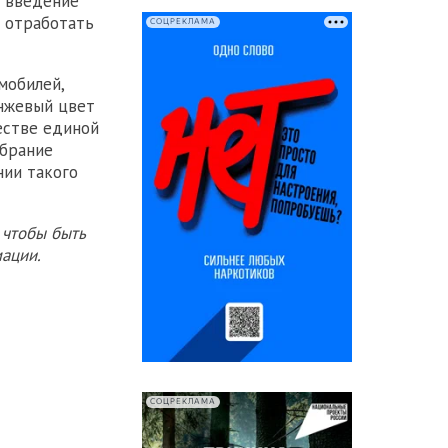
о введение
л отработать
СОЦРЕКЛАМА
мобилей,
нжевый цвет
естве единой
обрание
нии такого
 чтобы быть
ации.
СОЦРЕКЛАМА