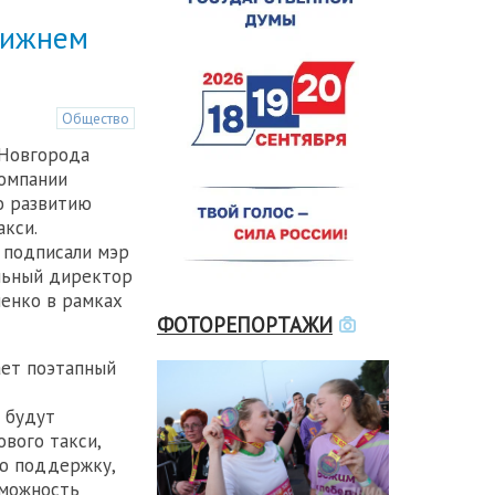
 Нижнем
Общество
Новгорода
омпании
о развитию
кси.
 подписали мэр
льный директор
енко в рамках
ФОТОРЕПОРТАЖИ
ет поэтапный
 будут
ового такси,
ую поддержку,
зможность