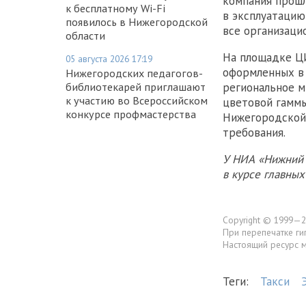
компания прошл
к бесплатному Wi-Fi
в эксплуатацию
появилось в Нижегородской
все организаци
области
На площадке Ц
05 августа 2026 17:19
оформленных в 
Нижегородских педагогов-
библиотекарей приглашают
региональное 
к участию во Всероссийском
цветовой гаммы
конкурсе профмастерства
Нижегородской
требования.
У НИА «Нижний 
в курсе главны
Copyright © 1999—2
При перепечатке ги
Настоящий ресурс 
Теги:
Такси