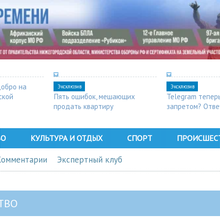
добро на
Эксклюзив
Эксклюзив
ской
Пять ошибок, мешающих
Telegram тепер
продать квартиру
запретом? Отве
ВО
КУЛЬТУРА И ОТДЫХ
СПОРТ
ПРОИСШЕС
Комментарии
Экспертный клуб
ТВО