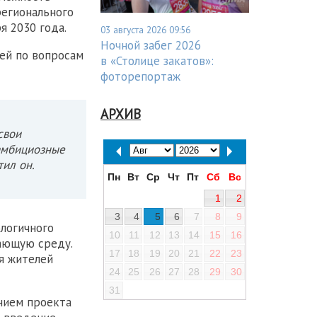
егионального
я 2030 года.
03 августа 2026 09:56
Ночной забег 2026
ей по вопросам
в «Столице закатов»:
фоторепортаж
АРХИВ
свои
 амбициозные
тил он.
Пн
Вт
Ср
Чт
Пт
Сб
Вс
1
2
3
4
5
6
7
8
9
ологичного
10
11
12
13
14
15
16
ающую среду.
17
18
19
20
21
22
23
я жителей
24
25
26
27
28
29
30
31
нием проекта