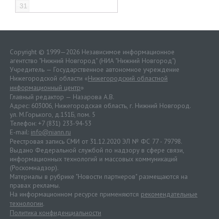
31
Copyright © 1999—2026 Независимое информационное
агентство "Нижний Новгород" (НИА "Нижний Новгород")
Учредитель — Государственное автономное учреждение
Нижегородской области «
Нижегородский областной
информационный центр
»
Главный редактор — Назарова А.В.
Адрес: 603006, Нижегородская область, г. Нижний Новгород.
ул. М.Горького, д.151Б, пом. 5
Телефон: +7 (831) 233-94-53
E-mail:
info@niann.ru
Реестровая запись СМИ от 31.12.2020 ЭЛ № ФС 77 - 79798.
Выдано Федеральной службой по надзору в сфере связи,
информационных технологий и массовых коммуникаций
(Роскомнадзор).
Материалы в рубрике "Новости партнеров" размещаются на
правах рекламы.
На информационном ресурсе применяются
рекомендательные
технологии
.
Политика конфиденциальности