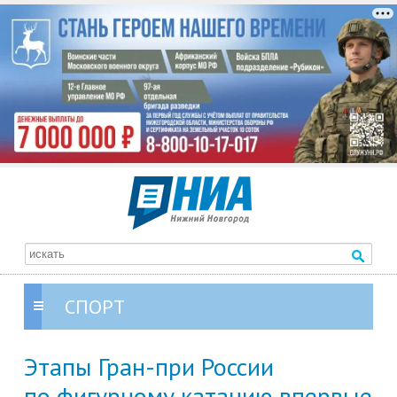
СПОРТ
Этапы Гран-при России
по фигурному катанию впервые